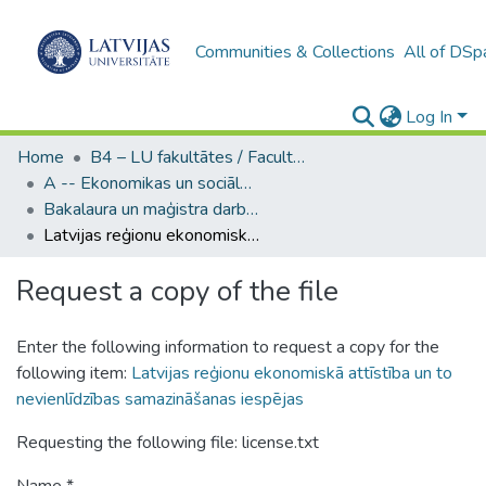
Communities & Collections
All of DSp
Log In
Home
B4 – LU fakultātes / Faculties of the UL
A -- Ekonomikas un sociālo zinātņu fakultāte / Faculty of Economics and Social Sciences
Bakalaura un maģistra darbi (ESZF) / Bachelor's and Master's theses
Latvijas reģionu ekonomiskā attīstība un to nevienlīdzības samazināšanas iespējas
Request a copy of the file
Enter the following information to request a copy for the
following item:
Latvijas reģionu ekonomiskā attīstība un to
nevienlīdzības samazināšanas iespējas
Requesting the following file: license.txt