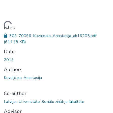
Loading...
Files
309-70096-Kovalcuka_Anastasija_ak16205.pdf
(614.19 KB)
Date
2019
Authors
Kovaļčuka, Anastasija
Co-author
Latvijas Universitāte. Sociālo zinātņu fakultāte
Advisor