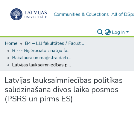
Communities & Collections
All of DSp
Log In
Home
B4 – LU fakultātes / Faculties of the UL
B --- Bij. Sociālo zinātņu fakultātes noslēguma darbi / Faculty of Social Sciences - Graduate works
Bakalaura un maģistra darbi (SZF) / Bachelor's and Master's theses
Latvijas lauksaimniecības politikas salīdzināšana divos laika posmos (PSRS un pirms ES)
Latvijas lauksaimniecības politikas
salīdzināšana divos laika posmos
(PSRS un pirms ES)