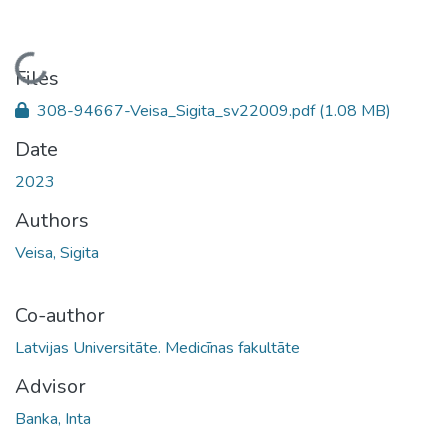
Loading...
Files
308-94667-Veisa_Sigita_sv22009.pdf
(1.08 MB)
Date
2023
Authors
Veisa, Sigita
Co-author
Latvijas Universitāte. Medicīnas fakultāte
Advisor
Banka, Inta