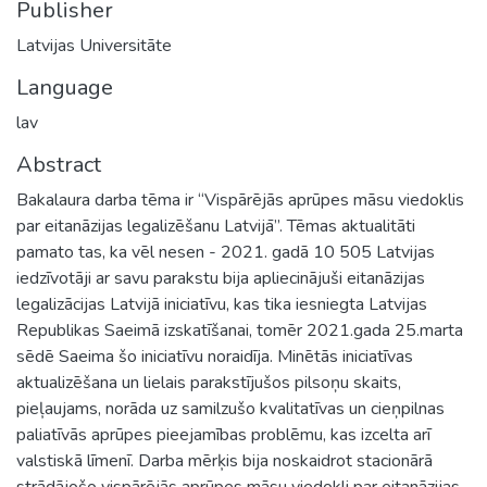
Publisher
Latvijas Universitāte
Language
lav
Abstract
Bakalaura darba tēma ir “Vispārējās aprūpes māsu viedoklis
par eitanāzijas legalizēšanu Latvijā”. Tēmas aktualitāti
pamato tas, ka vēl nesen - 2021. gadā 10 505 Latvijas
iedzīvotāji ar savu parakstu bija apliecinājuši eitanāzijas
legalizācijas Latvijā iniciatīvu, kas tika iesniegta Latvijas
Republikas Saeimā izskatīšanai, tomēr 2021.gada 25.marta
sēdē Saeima šo iniciatīvu noraidīja. Minētās iniciatīvas
aktualizēšana un lielais parakstījušos pilsoņu skaits,
pieļaujams, norāda uz samilzušo kvalitatīvas un cieņpilnas
paliatīvās aprūpes pieejamības problēmu, kas izcelta arī
valstiskā līmenī. Darba mērķis bija noskaidrot stacionārā
strādājošo vispārējās aprūpes māsu viedokli par eitanāzijas