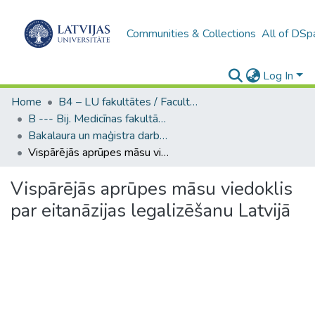
Communities & Collections
All of DSp
Log In
Home
B4 – LU fakultātes / Faculties of the UL
B --- Bij. Medicīnas fakultātes studentu noslēguma darbi / Faculty of Medicine - Graduate works
Bakalaura un maģistra darbi (MF) / Bachelor's and Master's theses
Vispārējās aprūpes māsu viedoklis par eitanāzijas legalizēšanu Latvijā
Vispārējās aprūpes māsu viedoklis
par eitanāzijas legalizēšanu Latvijā