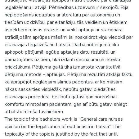
legalizēšanu Latvijā. Pētniecības uzdevumi ir sekojoši. Bija
nepieciešams iepazīties ar literatūru par autonomiju un
tiesībām uz dzīvību, par eitanāziju, tās veidiem un ētiskiem
aspektiem māsas praksē, un veikt aptauju ar stacionārā
strādājošām aprūpes māsām, lai noskaidrot viņu viedokli par
eitanāzijas legalizēšanu Latvijā. Darba nobeigumā tika
apkopoti pētījumā iegūtie aptaujas datu rezultāti, un
pamatojoties uz tiem, tika izdarīti secinājumi un ieteikti
priekšlikumi. Pētījuma gaitā tika izmantota kvantitatīvā
pētījuma metode – aptaujas. Pētījuma rezultāti atklāja faktu,
ka aprūpējot neglābjami slimus pacientus, ar ko māsām
nākas saskarties visbiežāk, nebūtu gatavi piedalīties
eitanāzijas procedūrā, bet būtu gatavi gan nodrošināt
komfortu mirstošam pacientam, gan arī būtu gatavi sniegt
atbalstu mirušā tuviniekiem.
The topic of the bachelors work is “General care nurses
opinion on the legalization of euthanasia in Latvia”. The
topicality of the topic is justified by the fact that until