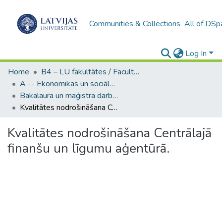
Communities & Collections
All of DSp
Log In
Home
B4 – LU fakultātes / Faculties of the UL
A -- Ekonomikas un sociālo zinātņu fakultāte / Faculty of Economics and Social Sciences
Bakalaura un maģistra darbi (ESZF) / Bachelor's and Master's theses
Kvalitātes nodrošināšana Centrālajā finanšu un līgumu aģentūrā.
Kvalitātes nodrošināšana Centrālajā
finanšu un līgumu aģentūrā.