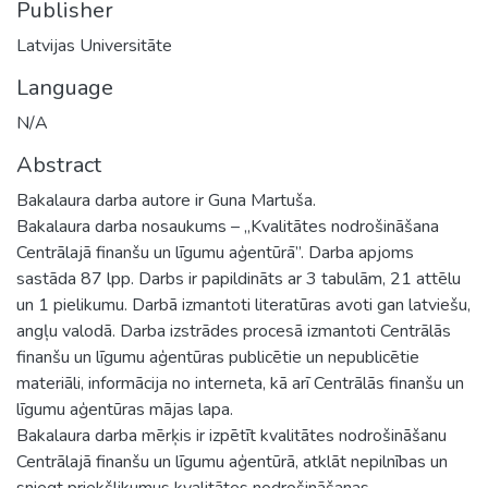
Publisher
Latvijas Universitāte
Language
N/A
Abstract
Bakalaura darba autore ir Guna Martuša.
Bakalaura darba nosaukums – „Kvalitātes nodrošināšana
Centrālajā finanšu un līgumu aģentūrā”. Darba apjoms
sastāda 87 lpp. Darbs ir papildināts ar 3 tabulām, 21 attēlu
un 1 pielikumu. Darbā izmantoti literatūras avoti gan latviešu,
angļu valodā. Darba izstrādes procesā izmantoti Centrālās
finanšu un līgumu aģentūras publicētie un nepublicētie
materiāli, informācija no interneta, kā arī Centrālās finanšu un
līgumu aģentūras mājas lapa.
Bakalaura darba mērķis ir izpētīt kvalitātes nodrošināšanu
Centrālajā finanšu un līgumu aģentūrā, atklāt nepilnības un
sniegt priekšlikumus kvalitātes nodrošināšanas