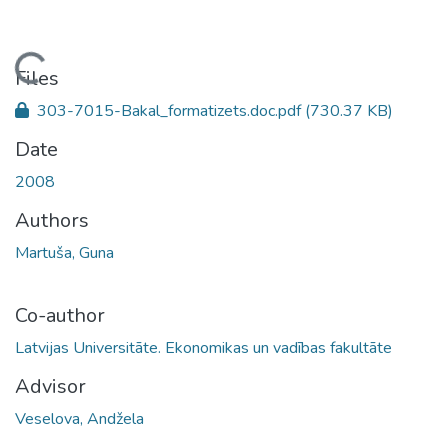
Loading...
Files
303-7015-Bakal_formatizets.doc.pdf
(730.37 KB)
Date
2008
Authors
Martuša, Guna
Co-author
Latvijas Universitāte. Ekonomikas un vadības fakultāte
Advisor
Veselova, Andžela