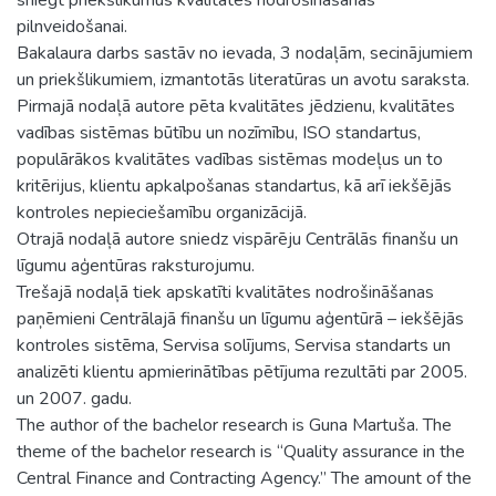
pilnveidošanai.
Bakalaura darbs sastāv no ievada, 3 nodaļām, secinājumiem
un priekšlikumiem, izmantotās literatūras un avotu saraksta.
Pirmajā nodaļā autore pēta kvalitātes jēdzienu, kvalitātes
vadības sistēmas būtību un nozīmību, ISO standartus,
populārākos kvalitātes vadības sistēmas modeļus un to
kritērijus, klientu apkalpošanas standartus, kā arī iekšējās
kontroles nepieciešamību organizācijā.
Otrajā nodaļā autore sniedz vispārēju Centrālās finanšu un
līgumu aģentūras raksturojumu.
Trešajā nodaļā tiek apskatīti kvalitātes nodrošināšanas
paņēmieni Centrālajā finanšu un līgumu aģentūrā – iekšējās
kontroles sistēma, Servisa solījums, Servisa standarts un
analizēti klientu apmierinātības pētījuma rezultāti par 2005.
un 2007. gadu.
The author of the bachelor research is Guna Martuša. The
theme of the bachelor research is “Quality assurance in the
Central Finance and Contracting Agency.” The amount of the