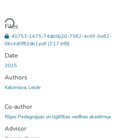
ding...
Files
40753-1475-74db5b20-7582-4c49-9e82-
06c4d0f82db1.pdf
(3.17 MB)
Date
2015
Authors
Kalcenava, Lelde
Co-author
Rīgas Pedagoģijas un izglītības vadības akadēmija
Advisor