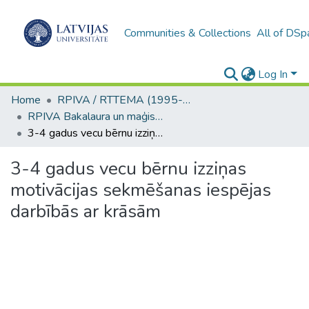
Communities & Collections
All of DSp
Log In
Home
RPIVA / RTTEMA (1995-2016)
RPIVA Bakalaura un maģistra darbi / RTTEMA Bachelor's and Master's theses (1995-2017)
3-4 gadus vecu bērnu izziņas motivācijas sekmēšanas iespējas darbībās ar krāsām
3-4 gadus vecu bērnu izziņas
motivācijas sekmēšanas iespējas
darbībās ar krāsām