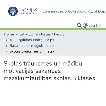
Communities & Collections
All of DSp
Log In
Home
B4 – LU fakultātes / Faculties of the UL
A -- Izglītības zinātņu un psiholoģijas fakultāte / Faculty of Education Sciences and Psychology
Bakalaura un maģistra darbi (PPMF) / Bachelor's and Master's theses
Skolas trauksmes un mācību motivācijas sakarības mazākumtautības skolas 3.klasēs
Skolas trauksmes un mācību
motivācijas sakarības
mazākumtautības skolas 3.klasēs