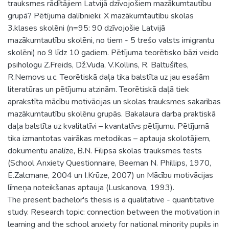
trauksmes rādītājiem Latvijā dzīvojošiem mazākumtautību
grupā? Pētījuma dalībnieki: X mazākumtautību skolas
3.klases skolēni (n=95: 90 dzīvojošie Latvijā
mazākumtautību skolēni, no tiem - 5 trešo valsts imigrantu
skolēni) no 9 līdz 10 gadiem. Pētījuma teorētisko bāzi veido
psihologu Z.Freids, Dž.Vuda, V.Kollins, R. Baltušītes,
R.Nemovs u.c. Teorētiskā daļa tika balstīta uz jau esašām
literatūras un pētījumu atzinām. Teorētiskā daļā tiek
aprakstīta mācību motivācijas un skolas trauksmes sakarības
mazākumtautību skolēnu grupās. Bakalaura darba praktiskā
daļa balstīta uz kvalitatīvi – kvantatīvs pētījumu. Pētījumā
tika izmantotas vairākas metodikas – aptauja skolotājiem,
dokumentu analīze, B.N. Filipsa skolas trauksmes tests
(School Anxiety Questionnaire, Beeman N. Phillips, 1970,
Ē.Zalcmane, 2004 un I.Krūze, 2007) un Mācību motivācijas
līmeņa noteikšanas aptauja (Luskanova, 1993).
The present bachelor's thesis is a qualitative - quantitative
study. Research topic: connection between the motivation in
learning and the school anxiety for national minority pupils in