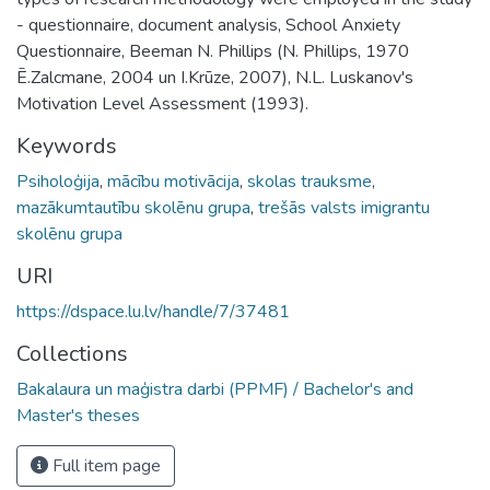
- questionnaire, document analysis, School Anxiety
Questionnaire, Beeman N. Phillips (N. Phillips, 1970
Ē.Zalcmane, 2004 un I.Krūze, 2007), N.L. Luskanov's
Motivation Level Assessment (1993).
Keywords
Psiholoģija
,
mācību motivācija
,
skolas trauksme
,
mazākumtautību skolēnu grupa
,
trešās valsts imigrantu
skolēnu grupa
URI
https://dspace.lu.lv/handle/7/37481
Collections
Bakalaura un maģistra darbi (PPMF) / Bachelor's and
Master's theses
Full item page