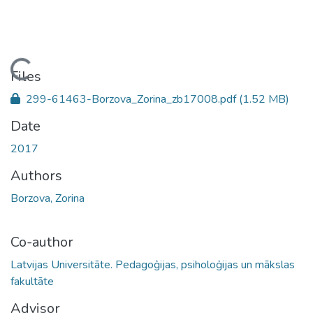
Loading...
Files
299-61463-Borzova_Zorina_zb17008.pdf
(1.52 MB)
Date
2017
Authors
Borzova, Zorina
Co-author
Latvijas Universitāte. Pedagoģijas, psiholoģijas un mākslas
fakultāte
Advisor