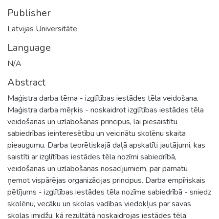
Publisher
Latvijas Universitāte
Language
N/A
Abstract
Maģistra darba tēma - izglītības iestādes tēla veidošana.
Maģistra darba mēŗkis - noskaidrot izglītības iestādes tēla
veidošanas un uzlabošanas principus, lai piesaistītu
sabiedrības ieinteresētību un veicinātu skolēnu skaita
pieaugumu. Darba teorētiskajā daļā apskatīti jautājumi, kas
saistīti ar izglītības iestādes tēla nozīmi sabiedrībā,
veidošanas un uzlabošanas nosacījumiem, par pamatu
ņemot vispārējas organizācijas principus. Darba empīriskais
pētījums - izglītības iestādes tēla nozīme sabiedrībā - sniedz
skolēnu, vecāku un skolas vadības viedokļus par savas
skolas imidžu, kā rezultātā noskaidrojas iestādes tēla