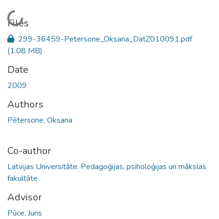
Loading...
Files
299-36459-Petersone_Oksana_DatZ010091.pdf
(1.08 MB)
Date
2009
Authors
Pētersone, Oksana
Co-author
Latvijas Universitāte. Pedagoģijas, psiholoģijas un mākslas
fakultāte
Advisor
Pūce, Juris