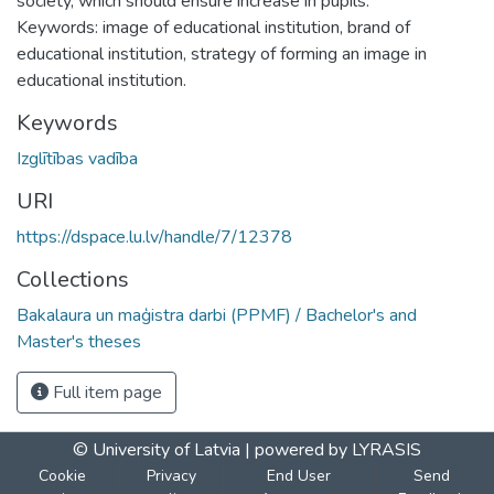
society, which should ensure increase in pupils.
Keywords: image of educational institution, brand of
educational institution, strategy of forming an image in
educational institution.
Keywords
Izglītības vadība
URI
https://dspace.lu.lv/handle/7/12378
Collections
Bakalaura un maģistra darbi (PPMF) / Bachelor's and
Master's theses
Full item page
© University of Latvia |
powered by LYRASIS
Cookie
Privacy
End User
Send