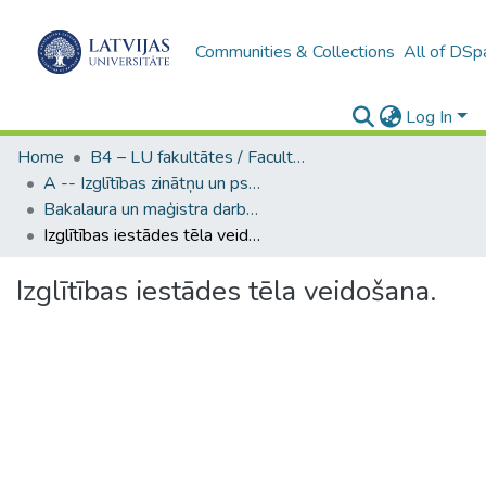
Communities & Collections
All of DSp
Log In
Home
B4 – LU fakultātes / Faculties of the UL
A -- Izglītības zinātņu un psiholoģijas fakultāte / Faculty of Education Sciences and Psychology
Bakalaura un maģistra darbi (PPMF) / Bachelor's and Master's theses
Izglītības iestādes tēla veidošana.
Izglītības iestādes tēla veidošana.