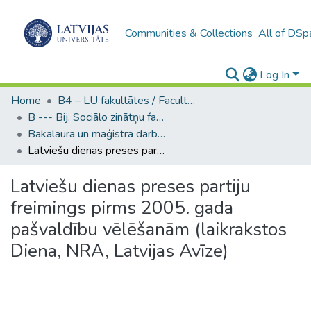
Communities & Collections
All of DSp
Log In
Home
B4 – LU fakultātes / Faculties of the UL
B --- Bij. Sociālo zinātņu fakultātes noslēguma darbi / Faculty of Social Sciences - Graduate works
Bakalaura un maģistra darbi (SZF) / Bachelor's and Master's theses
Latviešu dienas preses partiju freimings pirms 2005. gada pašvaldību vēlēšanām (laikrakstos Diena, NRA, Latvijas Avīze)
Latviešu dienas preses partiju
freimings pirms 2005. gada
pašvaldību vēlēšanām (laikrakstos
Diena, NRA, Latvijas Avīze)