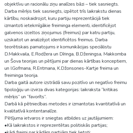
objektīvu un racionālu ziņu analīzes bāzi – tiek sasniegts.
Darba mērķis tiek sasniegts, izpētot trīs laikrakstu dienas
kārtību, noskaidrojot, kuru partiju reprezentācijā tiek
izmantoti ietekmīgākie freiminga elementi, identificējot
galvenos izceltos ziņojumus (freimus) par katru partiju,
uzskaitot un analizējot identificētos freimus. Darba
teorētiskais pamatojums ir komunikācijas speciālistu
D.Makkvaila, E.Rodžera un Dīringa, B.Dženingsa, Makkomba
un Šova teorijas un pētījumi par dienas kārtības konceptiem,
un I.Gofmana, R.Entmana, K.Džonsones-Kartje freima un
freiminga teorija.
Darba gaitā autore izstrādā savu pozitīvo un negatīvo freimu
tipoloģiju un izvirza divas kategorijas: laikraksta “kritikas
mērķis” un “favorīts”.
Darbā kā pētniecības metodes ir izmantotas kvantitatīvā un
kvalitatīvā kontentanalīze.
Pētījuma ietvaros ir sniegtas atbildes uz jautājumiem:
•Kā laikrakstos ir reprezentētas politiskās partijas;
•kādi freimi par kādām partijām tiek lietoti;