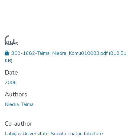
Loading...
Files
309-1682-Talma_Niedra_Komu010083.pdf
(812.51
KB)
Date
2006
Authors
Niedra, Talma
Co-author
Latvijas Universitāte. Sociālo zinātņu fakultāte