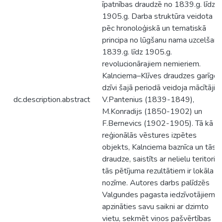
īpatnības draudzē no 1839.g. līdz
1905.g. Darba struktūra veidota
pēc hronoloģiskā un tematiskā
principa no lūgšanu nama uzcelšan
1839.g. līdz 1905.g.
revolucionārajiem nemieriem.
Kalnciema–Klīves draudzes garīgo
dzīvi šajā periodā veidoja mācītāji
dc.description.abstract
V.Pantenius (1839-1849),
M.Konradijs (1850-1902) un
F.Bernevics (1902-1905). Tā kā
reģionālās vēstures izpētes
objekts, Kalnciema baznīca un tās
draudze, saistīts ar nelielu teritoriju
tās pētījuma rezultātiem ir lokāla
nozīme. Autores darbs palīdzēs
Valgundes pagasta iedzīvotājiem
apzināties savu saikni ar dzimto
vietu, sekmēt viņos pašvērtības