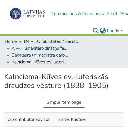
Communities & Collections
All of DSp
Log In
Home
B4 – LU fakultātes / Faculties of the UL
A -- Humanitāro zinātņu fakultāte / Faculty of Humanities
Bakalaura un maģistra darbi (HZF) / Bachelor's and Master's theses
Kalnciema-Klīves ev.-luteriskās draudzes vēsture (1838–1905)
Kalnciema-Klīves ev.-luteriskās
draudzes vēsture (1838–1905)
Simple item page
dc.contributor.advisor
Ante, Kristīne