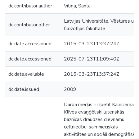
dc.contributor.author
Vītiņa, Santa
Latvijas Universitāte. Vēstures un
dc.contributor.other
filozofijas fakultāte
dc.date.accessioned
2015-03-23T13:37:24Z
dc.date.accessioned
2025-07-23T11:09:40Z
dc.date.available
2015-03-23T13:37:24Z
dc.date.issued
2009
Darba mērķis ir izpētīt Kalnciema–
Klīves evaņģēliski luteriskās
baznīcas draudzes dievnamu
celtniecību, saimnieciskās
aktivitātes un sociāli demogrāfiskā