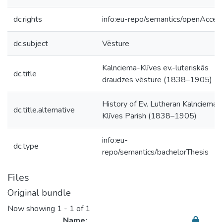
dc.rights
info:eu-repo/semantics/openAcces
dc.subject
Vēsture
Kalnciema-Klīves ev.-luteriskās
dc.title
draudzes vēsture (1838–1905)
History of Ev. Lutheran Kalnciema–
dc.title.alternative
Klīves Parish (1838–1905)
info:eu-
dc.type
repo/semantics/bachelorThesis
Files
Original bundle
Now showing
1 - 1 of 1
Name: