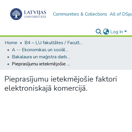
Communities & Collections
All of DSp
Log In
Home
B4 – LU fakultātes / Faculties of the UL
A -- Ekonomikas un sociālo zinātņu fakultāte / Faculty of Economics and Social Sciences
Bakalaura un maģistra darbi (ESZF) / Bachelor's and Master's theses
Pieprasījumu ietekmējošie faktori elektroniskajā komercijā.
Pieprasījumu ietekmējošie faktori
elektroniskajā komercijā.