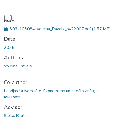
Loading...
Files
303-108084-Voleina_Pavels_pv22007.pdf
(1.57 MB)
Date
2025
Authors
Voleiņa, Pāvels
Co-author
Latvijas Universitāte. Ekonomikas un sociālo zinātņu
fakultāte
Advisor
Sloka, Biruta