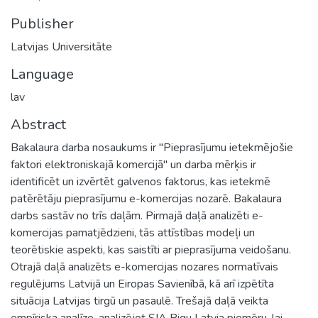
Publisher
Latvijas Universitāte
Language
lav
Abstract
Bakalaura darba nosaukums ir "Pieprasījumu ietekmējošie
faktori elektroniskajā komercijā" un darba mērķis ir
identificēt un izvērtēt galvenos faktorus, kas ietekmē
patērētāju pieprasījumu e-komercijas nozarē. Bakalaura
darbs sastāv no trīs daļām. Pirmajā daļā analizēti e-
komercijas pamatjēdzieni, tās attīstības modeļi un
teorētiskie aspekti, kas saistīti ar pieprasījuma veidošanu.
Otrajā daļā analizēts e-komercijas nozares normatīvais
regulējums Latvijā un Eiropas Savienībā, kā arī izpētīta
situācija Latvijas tirgū un pasaulē. Trešajā daļā veikta
empīriska analīze, analizējot SIA Pigu Latvia piemēru, lai