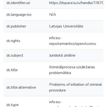
dc.identifier.uri
https://dspace.lu.lv/handle/7/8702
dc.language.iso
N/A
dc.publisher
Latvijas Universitāte
info:eu-
dc.rights
repo/semantics/openAccess
dc.subject
Juridiskā zinātne
Kriminālprocesa uzsākšanas
dc.title
problemātika
Problems of initiation of criminal
dc.title.alternative
procedure
info:eu-
dc.type