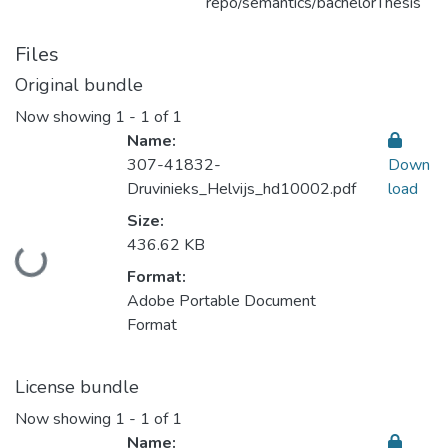
repo/semantics/bachelorThesis
Files
Original bundle
Now showing
1 - 1 of 1
Name:
307-41832-
Down
Druvinieks_Helvijs_hd10002.pdf
load
Size:
436.62 KB
Loading...
Format:
Adobe Portable Document
Format
License bundle
Now showing
1 - 1 of 1
Name: