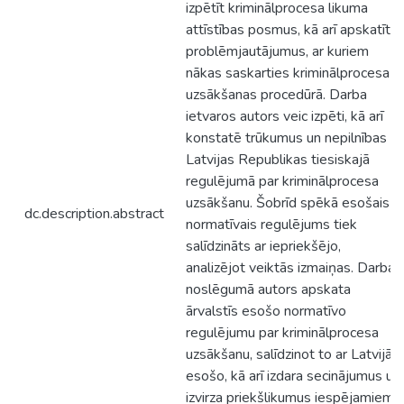
izpētīt kriminālprocesa likuma
attīstības posmus, kā arī apskatīt
problēmjautājumus, ar kuriem
nākas saskarties kriminālprocesa
uzsākšanas procedūrā. Darba
ietvaros autors veic izpēti, kā arī
konstatē trūkumus un nepilnības
Latvijas Republikas tiesiskajā
regulējumā par kriminālprocesa
uzsākšanu. Šobrīd spēkā esošais
dc.description.abstract
normatīvais regulējums tiek
salīdzināts ar iepriekšējo,
analizējot veiktās izmaiņas. Darba
noslēgumā autors apskata
ārvalstīs esošo normatīvo
regulējumu par kriminālprocesa
uzsākšanu, salīdzinot to ar Latvijā
esošo, kā arī izdara secinājumus un
izvirza priekšlikumus iespējamiem