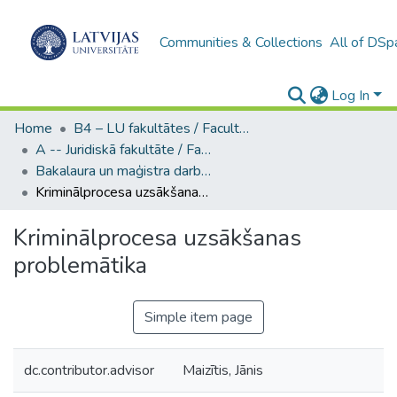
Communities & Collections
All of DSp
Log In
Home
B4 – LU fakultātes / Faculties of the UL
A -- Juridiskā fakultāte / Faculty of Law
Bakalaura un maģistra darbi (JF) / Bachelor's and Master's theses
Kriminālprocesa uzsākšanas problemātika
Kriminālprocesa uzsākšanas
problemātika
Simple item page
dc.contributor.advisor
Maizītis, Jānis