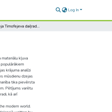
Log In
Sergeja Timofejeva daiļrades poētika
a materiālu kļuva
a populārākiem
as krājuma analīzi
mes mūsdienu dzejas
manība tika pievērsta
em. Pētījums varētu
adi, kā arī
 the modern world.