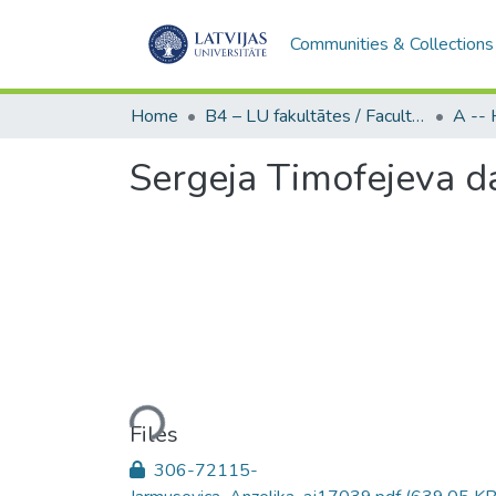
Communities & Collections
Home
B4 – LU fakultātes / Faculties of the UL
Sergeja Timofejeva da
Loading...
Files
306-72115-