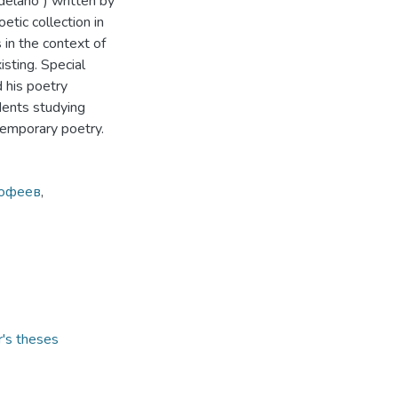
delano”) written by
etic collection in
 in the context of
sting. Special
d his poetry
dents studying
temporary poetry.
оофеев
,
r's theses