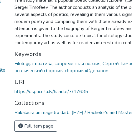
)
The study material is popular poetic collection „Done” („S
Sergei Timofeev. The author conducts an analysis of the po
several aspects of poetics, revealing in them various signs
modern poetry and comparing them with those already exi
attention is given to the biography of Sergei Timofeev an
experiments. The study could be topical for philology stu
contemporary art as well as for readers interested in con
Keywords
Filoloģija
,
поэтика
,
современная поэзия
,
Сергей Тим
āte
поэтический сборник
,
сборник «Сделано»
URI
https://dspace.lu.lv/handle/7/47635
Collections
Bakalaura un maģistra darbi (HZF) / Bachelor's and Maste
Full item page