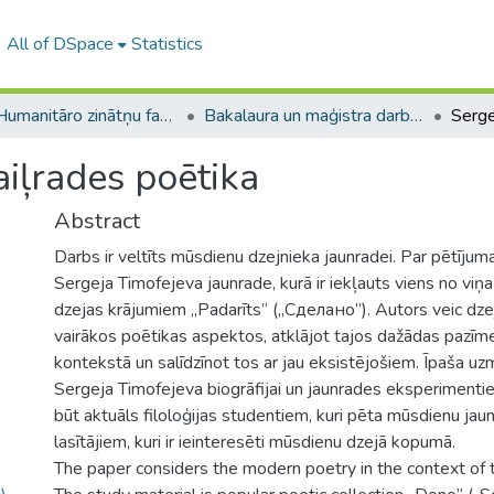
All of DSpace
Statistics
A -- Humanitāro zinātņu fakultāte / Faculty of Humanities
Bakalaura un maģistra darbi (HZF) / Bachelor's and Master's theses
iļrades poētika
Abstract
Darbs ir veltīts mūsdienu dzejnieka jaunradei. Par pētījum
Sergeja Timofejeva jaunrade, kurā ir iekļauts viens no viņ
dzejas krājumiem „Padarīts” („Сделано”). Autors veic dzej
vairākos poētikas aspektos, atklājot tajos dažādas pazī
kontekstā un salīdzīnot tos ar jau eksistējošiem. Īpaša uz
Sergeja Timofejeva biogrāfijai un jaunrades eksperimenti
būt aktuāls filoloģijas studentiem, kuri pēta mūsdienu jaunr
lasītājiem, kuri ir ieinteresēti mūsdienu dzejā kopumā.
The paper considers the modern poetry in the context of