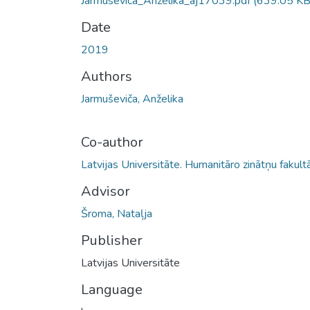
Jarmusevica_Anzelika_aj17039.pdf
(639.05 KB
Date
2019
Authors
Jarmuševiča, Anželika
Co-author
Latvijas Universitāte. Humanitāro zinātņu fakult
Advisor
Šroma, Nataļja
Publisher
Latvijas Universitāte
Language