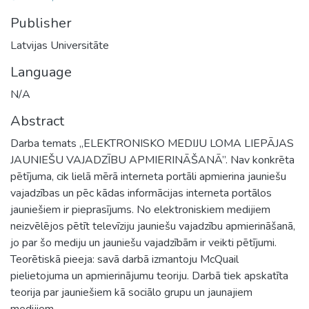
Publisher
Latvijas Universitāte
Language
N/A
Abstract
Darba temats „ELEKTRONISKO MEDIJU LOMA LIEPĀJAS
JAUNIEŠU VAJADZĪBU APMIERINĀŠANĀ”. Nav konkrēta
pētījuma, cik lielā mērā interneta portāli apmierina jauniešu
vajadzības un pēc kādas informācijas interneta portālos
jauniešiem ir pieprasījums. No elektroniskiem medijiem
neizvēlējos pētīt televīziju jauniešu vajadzību apmierināšanā,
jo par šo mediju un jauniešu vajadzībām ir veikti pētījumi.
Teorētiskā pieeja: savā darbā izmantoju McQuail
pielietojuma un apmierinājumu teoriju. Darbā tiek apskatīta
teorija par jauniešiem kā sociālo grupu un jaunajiem
medijiem.