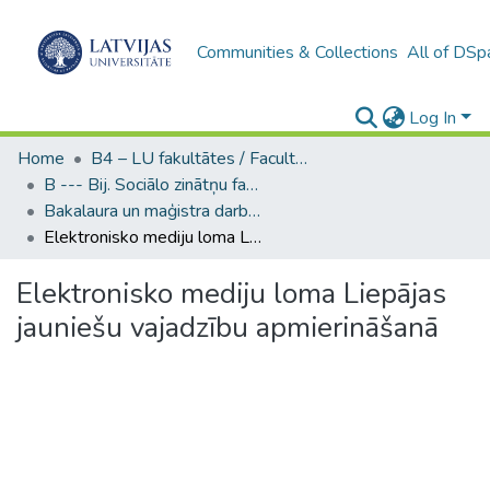
Communities & Collections
All of DSp
Log In
Home
B4 – LU fakultātes / Faculties of the UL
B --- Bij. Sociālo zinātņu fakultātes noslēguma darbi / Faculty of Social Sciences - Graduate works
Bakalaura un maģistra darbi (SZF) / Bachelor's and Master's theses
Elektronisko mediju loma Liepājas jauniešu vajadzību apmierināšanā
Elektronisko mediju loma Liepājas
jauniešu vajadzību apmierināšanā