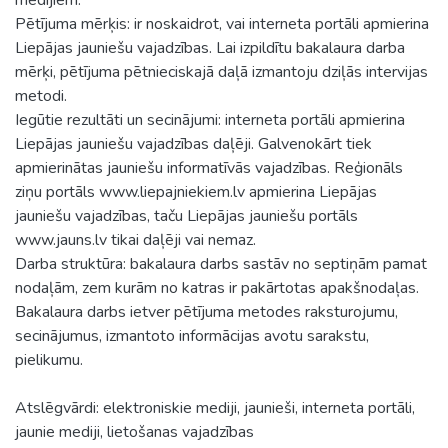
Pētījuma mērķis: ir noskaidrot, vai interneta portāli apmierina
Liepājas jauniešu vajadzības. Lai izpildītu bakalaura darba
mērķi, pētījuma pētnieciskajā daļā izmantoju dziļās intervijas
metodi.
Iegūtie rezultāti un secinājumi: interneta portāli apmierina
Liepājas jauniešu vajadzības daļēji. Galvenokārt tiek
apmierinātas jauniešu informatīvās vajadzības. Reģionāls
ziņu portāls www.liepajniekiem.lv apmierina Liepājas
jauniešu vajadzības, taču Liepājas jauniešu portāls
www.jauns.lv tikai daļēji vai nemaz.
Darba struktūra: bakalaura darbs sastāv no septiņām pamat
nodaļām, zem kurām no katras ir pakārtotas apakšnodaļas.
Bakalaura darbs ietver pētījuma metodes raksturojumu,
secinājumus, izmantoto informācijas avotu sarakstu,
pielikumu.
Atslēgvārdi: elektroniskie mediji, jaunieši, interneta portāli,
jaunie mediji, lietošanas vajadzības