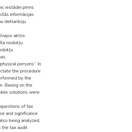
eic iestādei pirms
ošās informācijas
u deklarāciju
tīvajos aktos
īta nodokļu
nodokļu
ņas.
physical persons”. In
ictate the procedure
performed by the
on. Basing on the
ible solutions were
 questions of tax
ce and significance
 also being analyzed,
 the tax audit