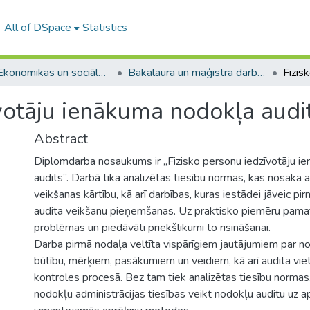
All of DSpace
Statistics
A -- Ekonomikas un sociālo zinātņu fakultāte / Faculty of Economics and Social Sciences
Bakalaura un maģistra darbi (ESZF) / Bachelor's and Master's theses
votāju ienākuma nodokļa audi
Abstract
Diplomdarba nosaukums ir „Fizisko personu iedzīvotāju i
audits”. Darbā tika analizētas tiesību normas, kas nosaka
veikšanas kārtību, kā arī darbības, kuras iestādei jāveic p
audita veikšanu pieņemšanas. Uz praktisko piemēru pamata
problēmas un piedāvāti priekšlikumi to risināšanai.
Darba pirmā nodaļa veltīta vispārīgiem jautājumiem par n
būtību, mērķiem, pasākumiem un veidiem, kā arī audita vie
kontroles procesā. Bez tam tiek analizētas tiesību normas
nodokļu administrācijas tiesības veikt nodokļu auditu uz 