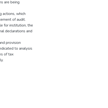
ns are being
g actions, which
ement of audit.
 for institution, the
nal declarations and
and provision
edicated to analysis
es of tax
ly.