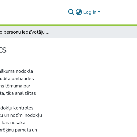
Log In
Fizisko personu iedzīvotāju ienākuma nodokļa audits
ts
enākuma nodokļa
 audita pārbaudes
irms lēmuma par
, tika analizētas
odokļu kontroles
tu un nozīmi nodokļu
, kas nosaka
aprēķinu pamata un