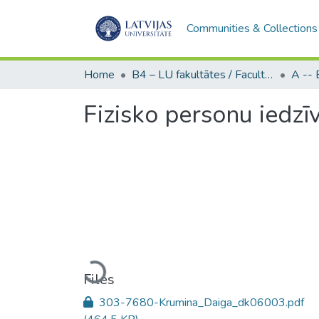
Communities & Collections
Home
B4 – LU fakultātes / Faculties of the UL
Fizisko personu iedzī
Loading...
Files
303-7680-Krumina_Daiga_dk06003.pdf