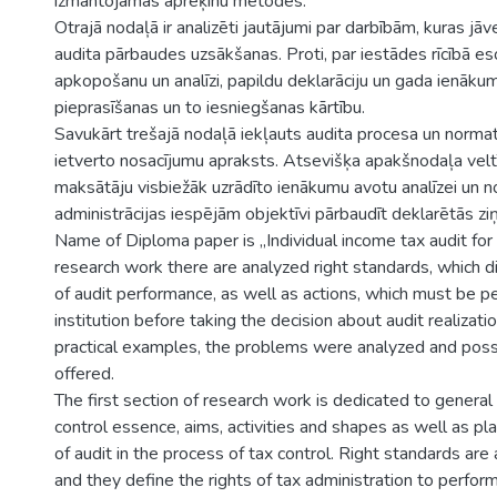
izmantojamās aprēķinu metodes.
Otrajā nodaļā ir analizēti jautājumi par darbībām, kuras jāv
audita pārbaudes uzsākšanas. Proti, par iestādes rīcībā es
apkopošanu un analīzi, papildu deklarāciju un gada ienākum
pieprasīšanas un to iesniegšanas kārtību.
Savukārt trešajā nodaļā iekļauts audita procesa un norma
ietverto nosacījumu apraksts. Atsevišķa apakšnodaļa velt
maksātāju visbiežāk uzrādīto ienākumu avotu analīzei un 
administrācijas iespējām objektīvi pārbaudīt deklarētās zi
Name of Diploma paper is „Individual income tax audit for 
research work there are analyzed right standards, which d
of audit performance, as well as actions, which must be 
institution before taking the decision about audit realizati
practical examples, the problems were analyzed and poss
offered.
The first section of research work is dedicated to general
control essence, aims, activities and shapes as well as pla
of audit in the process of tax control. Right standards are
and they define the rights of tax administration to perform