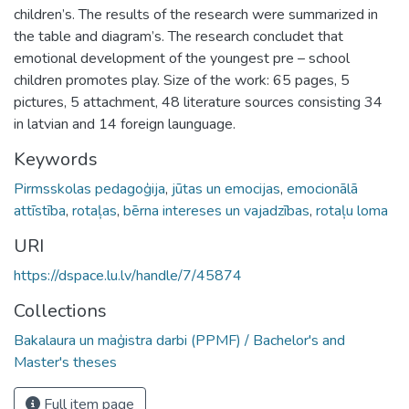
children’s. The results of the research were summarized in
the table and diagram’s. The research concludet that
emotional development of the youngest pre – school
children promotes play. Size of the work: 65 pages, 5
pictures, 5 attachment, 48 literature sources consisting 34
in latvian and 14 foreign launguage.
Keywords
Pirmsskolas pedagoģija
,
jūtas un emocijas
,
emocionālā
attīstība
,
rotaļas
,
bērna intereses un vajadzības
,
rotaļu loma
URI
https://dspace.lu.lv/handle/7/45874
Collections
Bakalaura un maģistra darbi (PPMF) / Bachelor's and
Master's theses
Full item page