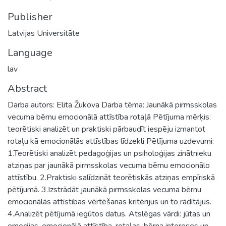
Publisher
Latvijas Universitāte
Language
lav
Abstract
Darba autors: Elita Žukova Darba tēma: Jaunākā pirmsskolas
vecuma bērnu emocionālā attīstība rotaļā Pētījuma mērķis:
teorētiski analizēt un praktiski pārbaudīt iespēju izmantot
rotaļu kā emocionālās attīstības līdzekli Pētījuma uzdevumi:
1.Teorētiski analizēt pedagoģijas un psiholoģijas zinātnieku
atziņas par jaunākā pirmsskolas vecuma bērnu emocionālo
attīstību. 2.Praktiski salīdzināt teorētiskās atziņas empīriskā
pētījumā. 3.Izstrādāt jaunākā pirmsskolas vecuma bērnu
emocionālās attīstības vērtēšanas kritērijus un to rādītājus.
4.Analizēt pētījumā iegūtos datus. Atslēgas vārdi: jūtas un
emocijas, emocionālā attīstība, rotaļas, bērna intereses un