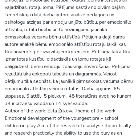
vajadzības, rotaļu loma. Pētījums sastāv no divām daļām:
Teorētiskajā daļā darba autore analizē pedagogu un
psihologu atziņas par emociju un jūtu būtību, par emocionālo
attīstību, rotaļu būtību un to nozīmīgumu jaunākā
pirmsskolas vecuma bērnu attīstībā. Pētījuma daļā darba
autore analizē bērnu emocionālo attīstību rotaļu laikā, kas
tika novērots pēc izvirzītajiem kritērijiem. Pētījuma laikā tika
izmantotas kustību, didaktiskās un lomu rotaļas kā
palīglīdzekļi bērnu emociju izpausmju novērošanai. Pētījuma
rezultāti tika apkopoti tabulās un diagrammās. Veicot
pētījumu tika secināts, ka jaunākā pirmsskolas vecuma bērnu
emocionālo attīstību veicina rotaļas. Darba apjoms: 65
lappuses, 5 attēli, 5 pielikumi, 48 literatūras avoti no kuriem
34 ir latviešu valodā un 14 svešvalodā.
Author of the work: Elita Žukova Theme of the work:
Emotional development of the youngest pre – school
children in play Aim of the research: to analyse theoretically
and research practically the ability to use the play as an