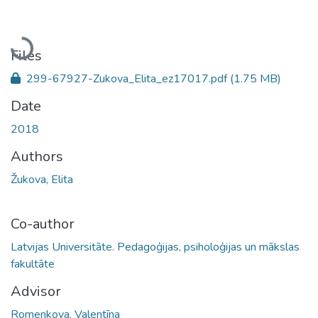
Loading...
Files
299-67927-Zukova_Elita_ez17017.pdf
(1.75 MB)
Date
2018
Authors
Žukova, Elita
Co-author
Latvijas Universitāte. Pedagoģijas, psiholoģijas un mākslas
fakultāte
Advisor
Romenkova, Valentīna