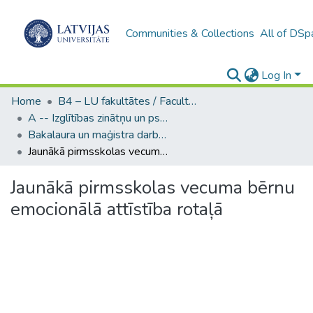
Communities & Collections
All of DSp
Log In
Home
B4 – LU fakultātes / Faculties of the UL
A -- Izglītības zinātņu un psiholoģijas fakultāte / Faculty of Education Sciences and Psychology
Bakalaura un maģistra darbi (PPMF) / Bachelor's and Master's theses
Jaunākā pirmsskolas vecuma bērnu emocionālā attīstība rotaļā
Jaunākā pirmsskolas vecuma bērnu
emocionālā attīstība rotaļā