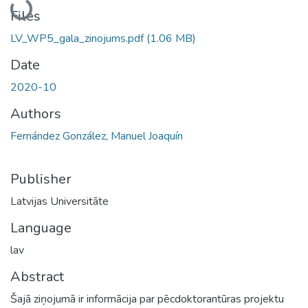
Loading...
Files
LV_WP5_gala_zinojums.pdf
(1.06 MB)
Date
2020-10
Authors
Fernández González, Manuel Joaquín
Publisher
Latvijas Universitāte
Language
lav
Abstract
Šajā ziņojumā ir informācija par pēcdoktorantūras projektu