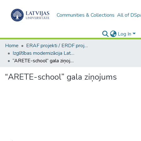
Communities & Collections
All of DSp
Log In
Home
ERAF projekti / ERDF projects
Izglītības modernizācija Latvijas skolās, īstenojot inovatīvu pētniecībā balstītu programmu par 21. gadsimta kompetencēm un tikumu ētikas attīstību ar virtuālās telpas atbalstu (ARETE-school) / Modernization of school education in Latvia through an innovative research-based program on 21st century competences and virtue ethics development supported by a virtual campus (ARETE-school)
“ARETE-school” gala ziņojums
“ARETE-school” gala ziņojums