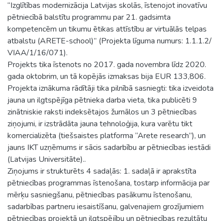
“Izglītības modernizācija Latvijas skolās, īstenojot inovatīvu
pētniecībā balstītu programmu par 21. gadsimta
kompetencēm un tikumu ētikas attīstību ar virtuālās telpas
atbalstu (ARETE-school)” (Projekta līguma numurs: 1.1.1.2/
VIAA/1/16/071).
Projekts tika īstenots no 2017. gada novembra līdz 2020.
gada oktobrim, un tā kopējās izmaksas bija EUR 133,806.
Projekta iznākuma rādītāji tika pilnībā sasniegti: tika izveidota
jauna un ilgtspējīga pētnieka darba vieta, tika publicēti 9
zinātniskie raksti indeksētajos žurnālos un 3 pētniecības
ziņojumi, ir izstrādāta jauna tehnoloģija, kura varētu tikt
komercializēta (tiešsaistes platforma “Arete research”), un
jauns IKT uzņēmums ir sācis sadarbību ar pētniecības iestādi
(Latvijas Universitāte)..
Ziņojums ir strukturēts 4 sadaļās: 1. sadaļā ir aprakstīta
pētniecības programmas īstenošana, tostarp informācija par
mērķu sasniegšanu, pētniecības pasākumu īstenošanu,
sadarbības partneru iesaistīšanu, galvenajiem grozījumiem
pētniecības projektā un ilgtspējību un pētniecības rezultātu