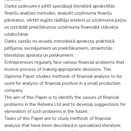
Darba uzdevumi ir pētīt speciālajā literatūrā aprakstītās
finanšu analīzes metodes, analizēt uzņēmuma finanšu
pārskatus, vērtēt iegūto rādītāju ietekmi uz uzņēmuma peļņu
un izstrādāt priekšlikumus uzņēmuma finansiālā stāvokļa
uzlabošanai.
Darbs sastāv no ievada, metodiskā apraksta, praktiskā
pētījuma, secinājumiem un priekšlikumiem, izmantotās
literatūras apskata un pielikumiem.
Entrepreneurs regularly face various financial problems that
involve process of making appropriate decisions. This
Diploma Paper studies methods of financial analysis to be
used for analysis of financial position in a small production
company.
The aim of this Paper is to identify the causes of financial
problems in the Rebeka Ltd and to develop suggestions for
elimination of such problems in the future.
Tasks of this Paper are to study methods of financial
analysis that have been described in specialized literature,