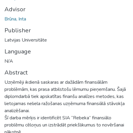
Advisor
Brūna, Inta
Publisher
Latvijas Universitāte
Language
N/A
Abstract
Uzņēmēji ikdienā saskaras ar dažādām finansiālām
problēmām, kas prasa atbilstošu lēmumu pieņemšanu. Šajā
diplomdarbā tiek apskatītas finanšu analīzes metodes, kas
lietojamas neliela ražošanas uzņēmuma finansiālā stāvokļa
analizēšanai.
Šī darba mērķis ir identificēt SIA “Rebeka” finansiālo
problēmu cēloņus un izstrādāt priekšlikumus to novēršanai
nākotnē.