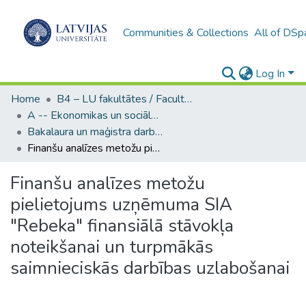
Communities & Collections
All of DSp
Log In
Home
B4 – LU fakultātes / Faculties of the UL
A -- Ekonomikas un sociālo zinātņu fakultāte / Faculty of Economics and Social Sciences
Bakalaura un maģistra darbi (ESZF) / Bachelor's and Master's theses
Finanšu analīzes metožu pielietojums uzņēmuma SIA "Rebeka" finansiālā stāvokļa noteikšanai un turpmākās saimnieciskās darbības uzlabošanai
Finanšu analīzes metožu
pielietojums uzņēmuma SIA
"Rebeka" finansiālā stāvokļa
noteikšanai un turpmākās
saimnieciskās darbības uzlabošanai