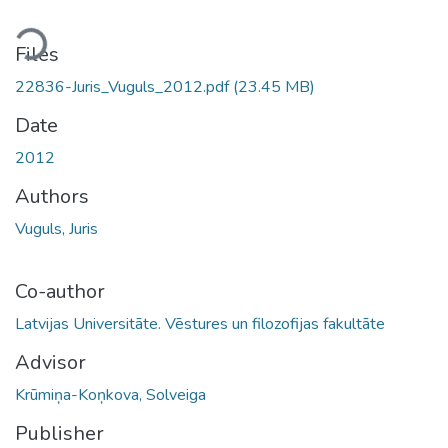
ading...
Files
22836-Juris_Vuguls_2012.pdf
(23.45 MB)
Date
2012
Authors
Vuguls, Juris
Co-author
Latvijas Universitāte. Vēstures un filozofijas fakultāte
Advisor
Krūmiņa-Koņkova, Solveiga
Publisher