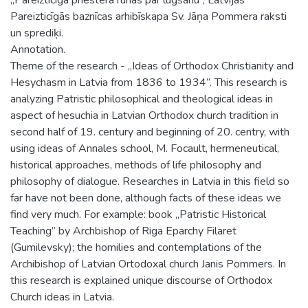
Pareizticīgās baznīcas arhibīskapa Sv. Jāņa Pommera raksti
un sprediķi.
Annotation.
Theme of the research - „Ideas of Orthodox Christianity and
Hesychasm in Latvia from 1836 to 1934”. This research is
analyzing Patristic philosophical and theological ideas in
aspect of hesuchia in Latvian Orthodox church tradition in
second half of 19. century and beginning of 20. centry, with
using ideas of Annales school, M. Focault, hermeneutical,
historical approaches, methods of life philosophy and
philosophy of dialogue. Researches in Latvia in this field so
far have not been done, although facts of these ideas we
find very much. For example: book „Patristic Historical
Teaching” by Archbishop of Riga Eparchy Filaret
(Gumilevsky); the homilies and contemplations of the
Archibishop of Latvian Ortodoxal church Janis Pommers. In
this research is explained unique discourse of Orthodox
Church ideas in Latvia.