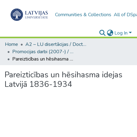
Communities & Collections
All of DSp
Log In
Home
A2 – LU disertācijas / Doctoral theses UL
Promocijas darbi (2007-) / Theses PhD
Pareizticības un hēsihasma idejas Latvijā 1836-1934
Pareizticības un hēsihasma idejas
Latvijā 1836-1934