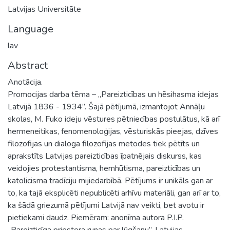
Latvijas Universitāte
Language
lav
Abstract
Anotācija.
Promocijas darba tēma – „Pareizticības un hēsihasma idejas
Latvijā 1836 - 1934”. Šajā pētījumā, izmantojot Annāļu
skolas, M. Fuko ideju vēstures pētniecības postulātus, kā arī
hermeneitikas, fenomenoloģijas, vēsturiskās pieejas, dzīves
filozofijas un dialoga filozofijas metodes tiek pētīts un
aprakstīts Latvijas pareizticības īpatnējais diskurss, kas
veidojies protestantisma, hernhūtisma, pareizticības un
katolicisma tradīciju mijiedarbībā. Pētījums ir unikāls gan ar
to, ka tajā eksplicēti nepublicēti arhīvu materiāli, gan arī ar to,
ka šādā griezumā pētījumi Latvijā nav veikti, bet avotu ir
pietiekami daudz. Piemēram: anonīma autora P.I.P.
„Pareizticīga priestera runas par lūgšanu”, Latvijas