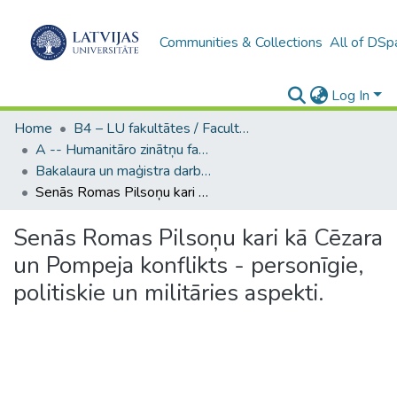
Communities & Collections
All of DSp
Log In
Home
B4 – LU fakultātes / Faculties of the UL
A -- Humanitāro zinātņu fakultāte / Faculty of Humanities
Bakalaura un maģistra darbi (HZF) / Bachelor's and Master's theses
Senās Romas Pilsoņu kari kā Cēzara un Pompeja konflikts - personīgie, politiskie un militāries aspekti.
Senās Romas Pilsoņu kari kā Cēzara
un Pompeja konflikts - personīgie,
politiskie un militāries aspekti.