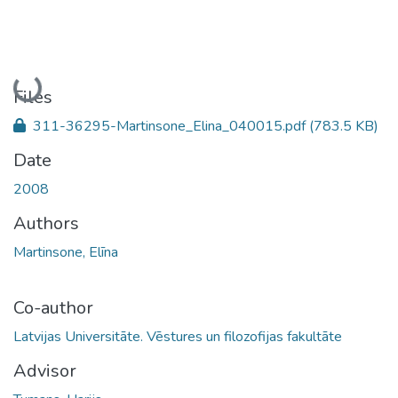
Loading...
Files
311-36295-Martinsone_Elina_040015.pdf
(783.5 KB)
Date
2008
Authors
Martinsone, Elīna
Co-author
Latvijas Universitāte. Vēstures un filozofijas fakultāte
Advisor