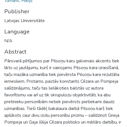
Tumans, Harijs
Publisher
Latvijas Universitāte
Language
N/A
Abstract
Pārsvarā pētījumos par Pilsoņu karu galvenais akcents tiek
likts uz jautājumu, kurš ir vainojams Pilsoņu kara izraisīšanā,
taču mazāka uzmanība tiek pievērsta Pilsoņu kara rezultāta
iemesliem. Protams, pastāv konstants Cēzara un Pompeja
salīdzinājums, taču tas lielākoties balstās uz autora
favorītismu vai arī uz tik skrupulozu objektivitāti, ka abu
pretinieku personībām netiek pievērsts pietiekami daudz
uzmanības. Tieši tādēļ bakalaura darbā Pilsoņu karš tiek
aplūkots caur divu izcilu personību prizmu – salīdzinot Gneja
Pompeja un Gaja Jūlija Cēzara politisko un militāro darbību, ir