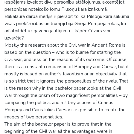
iespējams izveidot divu personību attēlojumus, akcentējot
personības noteicošo lomu Pilsoņu kara iznākumā.
Bakalaura darba mērķis ir pierādīt to, ka Pilsoņu kara sākumā
visas priekšrocības un trumpji bija Gneja Pompeja rokās, kā
arī atbildēt uz gaveno jautājumu – kāpēc Cēzars viņu
uzvarēja?
Mostly the research about the Civil war in Ancient Rome is
based on the question – who is to blame for starting the
Civil war, and less on the reasons of its outcome. Of course,
there is a constant comparison of Pompey and Caesar, but it
mostly is based on author’s favoritism or an objectivity that
is so strict that it ignores the personalities of the rivals. That
is the reason why in the bachelor paper looks at the Civil
war through the prism of two magnificent personalities – by
comparing the political and military actions of Cnaeus
Pompey and Caius Iulius Caesar it is possible to create the
images of two personalities.
The aim of the bachelor paper is to prove that in the
beginning of the Civil war all the advantages were in