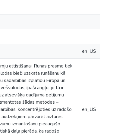
en_US
u attīstīšanai. Runas prasme tiek
lodas bieži uzskata runāšanu kā
u sadarbības izplatību Eiropā un
ešvalodas, īpaši angļu, jo tā ir
 uz atsevišķa gadījuma petījumu
a izmantotas šādas metodes –
arbības, koncentrējoties uz radošo
en_US
m audzēkņiem pārvarēt aiztures
zdevumu izmantošanu pieaugušo
iskā daļa pierāda, ka radošo