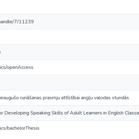
v/handle/7/11239
e
tics/openAccess
eaugušo runāšanas prasmju attīstībai angļu valodas stundās
for Developing Speaking Skills of Adult Learners in English Class
ics/bachelorThesis