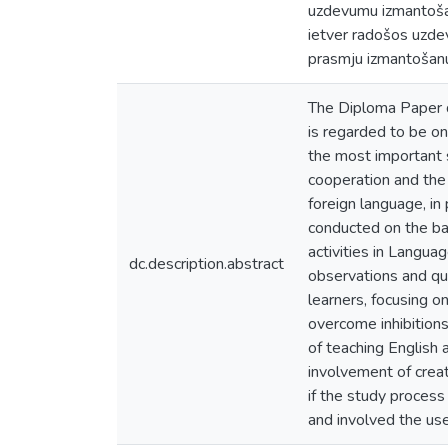
uzdevumu izmantošan
ietver radošos uzdev
prasmju izmantošan
The Diploma Paper di
is regarded to be o
the most important s
cooperation and the 
foreign language, in
conducted on the bas
activities in Langua
dc.description.abstract
observations and que
learners, focusing on
overcome inhibitions
of teaching English 
involvement of creat
if the study process
and involved the use