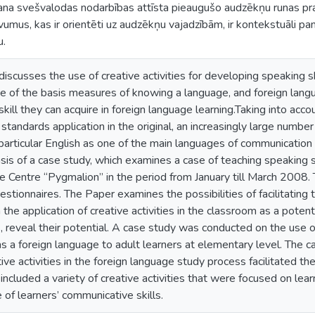
a svešvalodas nodarbības attīsta pieaugušo audzēkņu runas pra
umus, kas ir orientēti uz audzēkņu vajadzībām, ir kontekstuāli pa
u.
scusses the use of creative activities for developing speaking ski
ne of the basis measures of knowing a language, and foreign lang
kill they can acquire in foreign language learning.Taking into ac
standards application in the original, an increasingly large number
 particular English as one of the main languages of communication 
is of a case study, which examines a case of teaching speaking sk
ge Centre “Pygmalion” in the period from January till March 2008
stionnaires. The Paper examines the possibilities of facilitating 
 the application of creative activities in the classroom as a poten
, reveal their potential. A case study was conducted on the use of
as a foreign language to adult learners at elementary level. The 
ive activities in the foreign language study process facilitated t
 included a variety of creative activities that were focused on le
 of learners’ communicative skills.