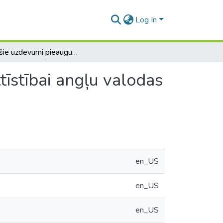
Log In
Radošie uzdevumi pieaugušo runāšanas prasmju attīstībai angļu valodas stundās
īstībai angļu valodas
en_US
en_US
en_US