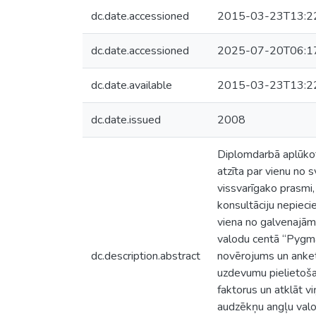
dc.date.accessioned
2015-03-23T13:2
dc.date.accessioned
2025-07-20T06:1
dc.date.available
2015-03-23T13:2
dc.date.issued
2008
Diplomdarbā aplūkot
atzīta par vienu no
vissvarīgako prasmi,
konsultāciju nepieci
viena no galvenajām 
valodu centā “Pygma
dc.description.abstract
novērojums un anket
uzdevumu pielietošan
faktorus un atklāt 
audzēkņu angļu valo