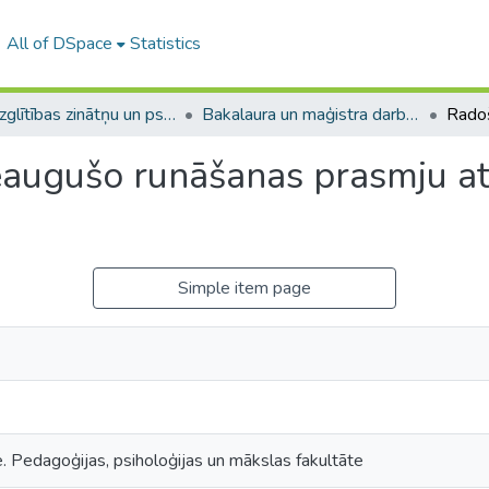
All of DSpace
Statistics
A -- Izglītības zinātņu un psiholoģijas fakultāte / Faculty of Education Sciences and Psychology
Bakalaura un maģistra darbi (PPMF) / Bachelor's and Master's theses
augušo runāšanas prasmju att
Simple item page
e. Pedagoģijas, psiholoģijas un mākslas fakultāte