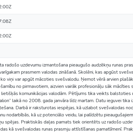
2:00Z
7:08Z
2:00Z
a radošo uzdevumu izmantošana pieaugušo audzēkņu runas prasmj
 svarīgakam prasmem valodas zināšanā. Skolēni, kas apgūst svešva
 ko viņi var apgūt mācoties svešvalodu. Ņemot vērā arvien plašāk
ešamību no pirmavotiem, aizvien vairāk profesionāļu sāk mācīties sv
lietišķās komunikācijas valodām. Pētījums tika veikts balstoties
lion” laikā no 2008. gada janvāra līdz martam. Datu ieguvei tik
ešana. Darbā ir raksturotas iespējas, kā uzlabot svešvalodas nod
u nodarbībās, kā uz potenciālo veidu, lai palīdzētu pieaugušajie
viņu spējas. Praktiskās daļas pamats tiek orientēts uz radošo u
das kā svešvalodas runas prasmju attīstīšanas pamatlīmenī. Prakt