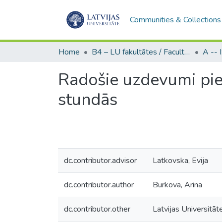
Communities & Collections
Home
B4 – LU fakultātes / Faculties of the UL
Radošie uzdevumi pie
stundās
dc.contributor.advisor
Latkovska, Evija
dc.contributor.author
Burkova, Arina
dc.contributor.other
Latvijas Universitāt