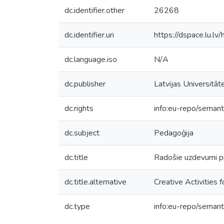
dc.identifier.other
26268
dc.identifier.uri
https://dspace.lu.l
dc.language.iso
N/A
dc.publisher
Latvijas Universitāt
dc.rights
info:eu-repo/seman
dc.subject
Pedagoģija
dc.title
Radošie uzdevumi pi
dc.title.alternative
Creative Activities 
dc.type
info:eu-repo/semant