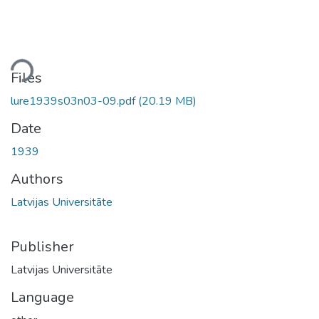
ding...
Files
lure1939s03n03-09.pdf
(20.19 MB)
Date
1939
Authors
Latvijas Universitāte
Publisher
Latvijas Universitāte
Language