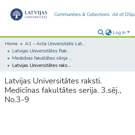
Communities & Collections
All of DSp
Log In
Home
A1 – Acta Universitatis Latviensis / Universitātes raksti / Scientific papers
Latvijas Universitātes Raksti (1923–1943)
Medicīnas fakultātes sērija (1929-1940)
Latvijas Universitātes raksti. Medicīnas fakultātes serija. 3.sēj., No.3-9
Latvijas Universitātes raksti.
Medicīnas fakultātes serija. 3.sēj.,
No.3-9