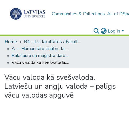
Communities & Collections
All of DSp
Log In
Home
B4 – LU fakultātes / Faculties of the UL
A -- Humanitāro zinātņu fakultāte / Faculty of Humanities
Bakalaura un maģistra darbi (HZF) / Bachelor's and Master's theses
Vācu valoda kā svešvaloda. Latviešu un angļu valoda – palīgs vācu valodas apguvē
Vācu valoda kā svešvaloda.
Latviešu un angļu valoda – palīgs
vācu valodas apguvē