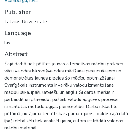
Blumberga, Ieva
Publisher
Latvijas Universitāte
Language
lav
Abstract
Šajā darbā tiek pētītas jaunas alternatīvas mācību prakses
vācu valodas kā svešvalodas mācīšanai pieaugušajiem un
demonstrētas jaunas pieejas šo mācību optimizēšanai.
Svarīgākais instruments ir vairāku valodu izmantošana
mācību laikā, īpaši, latviešu un angļu. Šī darba mērķis ir
pārbaudīt un pilnveidot pašlaik valodu apguves procesā
izmantotās metodoloģijas piemērotību. Darbā izklāstīts
pētāmā jautājuma teorētiskais pamatojums; praktiskajā daļā
īpaši detalizēti tiek analizēti jauni, autora izstrādāti valodas
mācību materiāli.