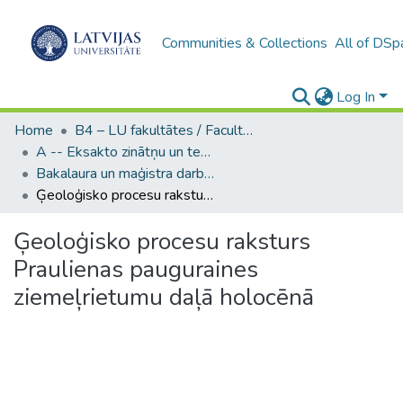
Communities & Collections
All of DSp
Log In
Home
B4 – LU fakultātes / Faculties of the UL
A -- Eksakto zinātņu un tehnoloģiju fakultāte / Faculty of Science and Technology
Bakalaura un maģistra darbi (EZTF) / Bachelor's and Master's theses
Ģeoloģisko procesu raksturs Praulienas pauguraines ziemeļrietumu daļā holocēnā
Ģeoloģisko procesu raksturs
Praulienas pauguraines
ziemeļrietumu daļā holocēnā