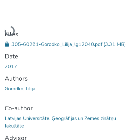
Loading...
Files
305-60281-Gorodko_Lilija_lg12040.pdf
(3.31 MB)
Date
2017
Authors
Gorodko, Lilija
Co-author
Latvijas Universitāte. Ģeogrāfijas un Zemes zinātņu
fakultāte
Advisor