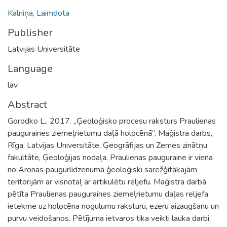
Kalniņa, Laimdota
Publisher
Latvijas Universitāte
Language
lav
Abstract
Gorodko L., 2017. „Ģeoloģisko procesu raksturs Praulienas
pauguraines ziemeļrietumu daļā holocēnā”. Maģistra darbs,
Rīga, Latvijas Universitāte, Ģeogrāfijas un Zemes zinātņu
fakultāte, Ģeoloģijas nodaļa. Praulienas pauguraine ir viena
no Aronas paugurlīdzenumā ģeoloģiski sarežģītākajām
teritorijām ar visnotaļ ar artikulētu reljefu. Maģistra darbā
pētīta Praulienas pauguraines ziemeļrietumu daļas reljefa
ietekme uz holocēna nogulumu raksturu, ezeru aizaugšanu un
purvu veidošanos. Pētījuma ietvaros tika veikti lauka darbi,