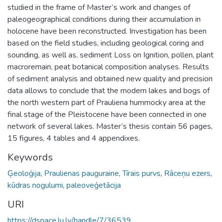
studied in the frame of Master’s work and changes of
paleogeographical conditions during their accumulation in
holocene have been reconstructed. Investigation has been
based on the field studies, including geological coring and
sounding, as well as, sediment Loss on Ignition, pollen, plant
macroremain, peat botanical composition analyses. Results
of sediment analysis and obtained new quality and precision
data allows to conclude that the modern lakes and bogs of
the north western part of Prauliena hummocky area at the
final stage of the Pleistocene have been connected in one
network of several lakes. Master’s thesis contain 56 pages,
15 figures, 4 tables and 4 appendixes.
Keywords
Ģeoloģija
,
Praulienas pauguraine
,
Tīrais purvs
,
Rāceņu ezers
,
kūdras nogulumi
,
paleoveģetācija
URI
https://dspace.lu.lv/handle/7/36539