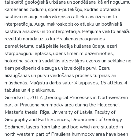
tai skaitā ģeoloģiskā urbšana un zondēšana, kā arī nogulumu
karsēšanas zudumu, sporu–putekšņu, kūdras botāniskā
sastāva un augu makroskopisko atlieku analīzes un to
interpretācija. Augu makroskopisko atlieku un botāniskā
sastāva analīzes un to interpretācija. Pētījumā veikto analīžu
rezultāti norāda uz to ka Praulienas pauguraines
ziemeļrietumu daļā plašie ledāja kušanas ūdeņu ezeri
starppauguru ieplakās, ūdens līmenim pazeminoties,
holocēna sākumā sadalījās atsevišķos ezeros un seklākie no
tiem pakāpeniski aizauga un izveidojās purvi. Ezeru
aizaugšanas un purvu veidošanās process turpinās arī
mūsdienās. Maģistra darbs satur X lappuses, 15 attēlus, 4
tabulas un 4 pielikumus.
Gorodko L., 2017. „Geological Processes in Northwestern
part of Prauliena hummocky area during the Holocene”.
Master’s thesis, Rīga, University of Latvia, Faculty of
Geography and Earth Sciences, Department of Geology.
Sediment layers from lake and bog which are situated in
north western part of Prauliena hummocky area have been