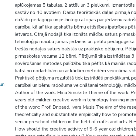
aplūkojamas 5 tabulas, 2 attēli un 3 pielikumi. Izmantotās 
sastāv no 40 avotiem. Darba teorētiskās daļas pirmajā nod
dažādu pedagogu un psihologu atziņas par jēdzienu rado
darbību, kā arī tika apskatīts bērnu attīstības īpatnības 
ietvaros. Otrajā nodaļā tika izzināts mācību saturs pirmssk
tehnoloģiju mācību jomas jēdziens un pētīta pedagoģiskā 
trešās nodaļas saturs balstās uz praktisko pētījumu. Pētī
pirmsskolas vecuma 12 bērni. Pētījumā tika izstrādātas 3 
novērošanas metodes palīdzību tika pētīts kā mainās radoš
katrā no nodarbībām un ar kādām metodēm veicināma rado
Praktiskā pētījuma rezultātā tiek izstrādāti priekšlikumi, 
 un
darbībai un bērnu radošuma veicināšanai tehnoloģiju mācīb
Author of the work: Elina Smukste Theme of the work: P
years old children creative work in tehnology training in p
of the work: Prof. Dr.paed. Ivars Muzis The aim of the res
theoretically and substantiate empirically how to promote 
senior preschool children in the field of crafts and arts. R
How should the creative activity of 5-6 year old children