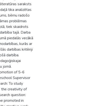
literatūras saraksts
aļā tika analizētas
šums, bērnu radošo
pētāmas problēmas
olā, tiek skaidrots
darbība tajā. Darba
jumā piedalās vecākā
nodarbības, kurās ar
ās darbības kritēriji
šā darbība.
pedagoģiskajai
u jomā.
romotion of 5-6
reschool Supervisor
earch: To study
the creativity of
esearch question:
 be promoted in