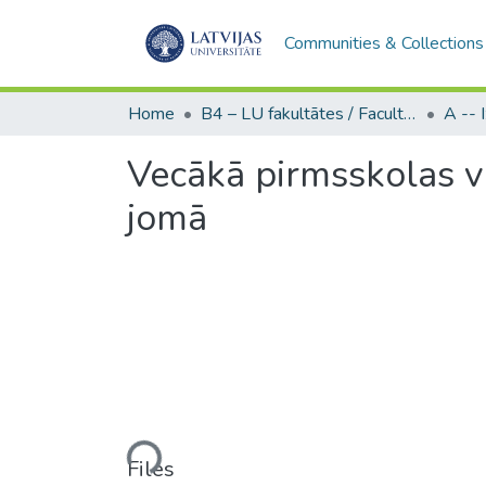
Communities & Collections
Home
B4 – LU fakultātes / Faculties of the UL
Vecākā pirmsskolas v
jomā
Loading...
Files