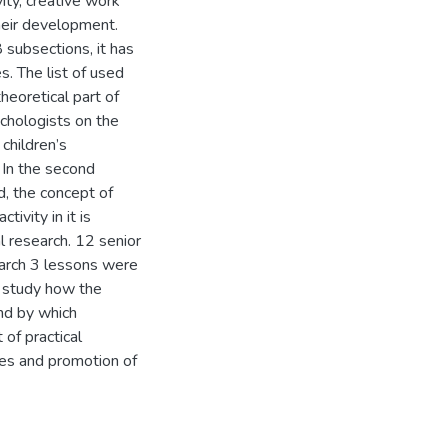
vity, creative work
their development.
 subsections, it has
s. The list of used
theoretical part of
chologists on the
 children’s
 In the second
d, the concept of
tivity in it is
l research. 12 senior
search 3 lessons were
 study how the
and by which
of practical
tes and promotion of