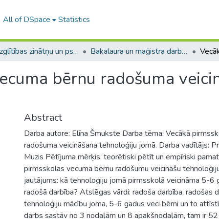
All of DSpace
Statistics
A -- Izglītības zinātņu un psiholoģijas fakultāte / Faculty of Education Sciences and Psychology
Bakalaura un maģistra darbi (PPMF) / Bachelor's and Master's theses
ecuma bērnu radošuma veicin
Abstract
Darba autore: Elīna Šmukste Darba tēma: Vecākā pirmss
radošuma veicināšana tehnoloģiju jomā. Darba vadītājs: Pro
Muzis Pētījuma mērķis: teorētiski pētīt un empīriski pama
pirmsskolas vecuma bērnu radošumu veicināšu tehnoloģij
jautājums: kā tehnoloģiju jomā pirmsskolā veicināma 5-6
radošā darbība? Atslēgas vārdi: radoša darbība, radošas d
tehnoloģiju mācību joma, 5-6 gadus veci bērni un to attīs
darbs sastāv no 3 nodaļām un 8 apakšnodaļām, tam ir 52 