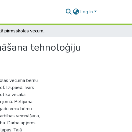
Log In
Vecākā pirmsskolas vecuma bērnu radošuma veicināšana tehnoloģiju jomā
āšana tehnoloģiju
kolas vecuma bērnu
f. Dr.paed. Ivars
tot kā vēcākā
u jomā. Pētījuma
 gadu vecu bērnu
arbības veicināšana,
tība. Darba apjoms:
lapas. Tajā