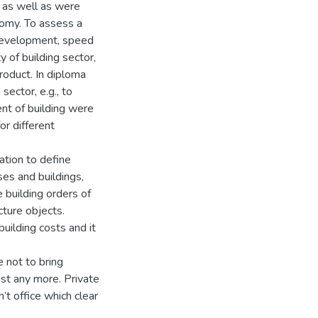
, as well as were
nomy. To assess a
 development, speed
 of building sector,
roduct. In diploma
ector, e.g., to
nt of building were
or different
tion to define
ses and buildings,
 building orders of
cture objects.
building costs and it
 not to bring
ist any more. Private
’t office which clear