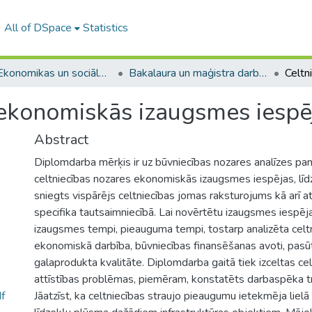
All of DSpace
Statistics
A -- Ekonomikas un sociālo zinātņu fakultāte / Faculty of Economics and Social Sciences
Bakalaura un maģistra darbi (ESZF) / Bachelor's and Master's theses
 ekonomiskās izaugsmes iespē
Abstract
Diplomdarba mērķis ir uz būvniecības nozares analīzes p
celtniecības nozares ekonomiskās izaugsmes iespējas, līd
sniegts vispārējs celtniecības jomas raksturojums kā arī a
specifika tautsaimniecībā. Lai novērtētu izaugsmes iespējas
izaugsmes tempi, pieauguma tempi, tostarp analizēta celt
ekonomiskā darbība, būvniecības finansēšanas avoti, pasūtī
galaprodukta kvalitāte. Diplomdarba gaitā tiek izceltas ce
attīstības problēmas, piemēram, konstatēts darbaspēka 
f
Jāatzīst, ka celtniecības straujo pieaugumu ietekmēja lielā