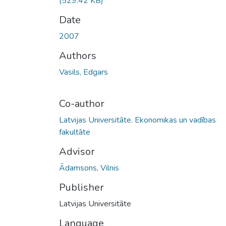
(529.42 KB)
Date
2007
Authors
Vasils, Edgars
Co-author
Latvijas Universitāte. Ekonomikas un vadības
fakultāte
Advisor
Ādamsons, Vilnis
Publisher
Latvijas Universitāte
Language