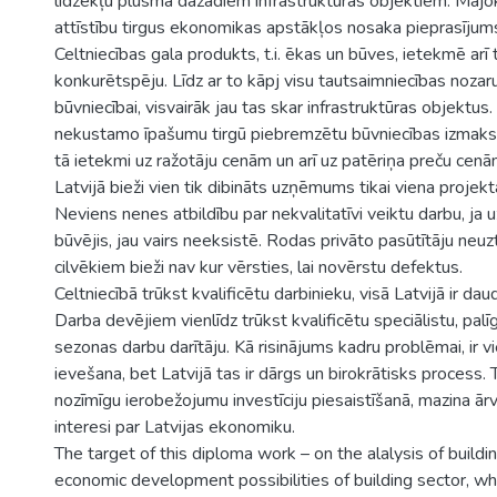
līdzekļu plūsma dažādiem infrastruktūras objektiem. Mājo
attīstību tirgus ekonomikas apstākļos nosaka pieprasījum
Celtniecības gala produkts, t.i. ēkas un būves, ietekmē arī
konkurētspēju. Līdz ar to kāpj visu tautsaimniecības nozar
būvniecībai, visvairāk jau tas skar infrastruktūras objektus
nekustamo īpašumu tirgū piebremzētu būvniecības izmaks
tā ietekmi uz ražotāju cenām un arī uz patēriņa preču cenā
Latvijā bieži vien tik dibināts uzņēmums tikai viena projekt
Neviens nenes atbildību par nekvalitatīvi veiktu darbu, ja
būvējis, jau vairs neeksistē. Rodas privāto pasūtītāju neuz
cilvēkiem bieži nav kur vērsties, lai novērstu defektus.
Celtniecībā trūkst kvalificētu darbinieku, visā Latvijā ir dau
Darba devējiem vienlīdz trūkst kvalificētu speciālistu, pal
sezonas darbu darītāju. Kā risinājums kadru problēmai, ir v
ievešana, bet Latvijā tas ir dārgs un birokrātisks process. 
nozīmīgu ierobežojumu investīciju piesaistīšanā, mazina ārv
interesi par Latvijas ekonomiku.
The target of this diploma work – on the alalysis of buildi
economic development possibilities of building sector, wh