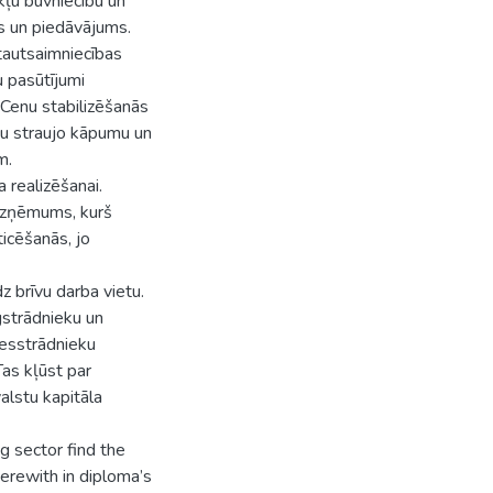
kļu būvniecību un
s un piedāvājums.
 tautsaimniecības
u pasūtījumi
. Cenu stabilizēšanās
u straujo kāpumu un
m.
a realizēšanai.
 uzņēmums, kurš
ticēšanās, jo
dz brīvu darba vietu.
īgstrādnieku un
iesstrādnieku
Tas kļūst par
alstu kapitāla
ng sector find the
erewith in diploma’s