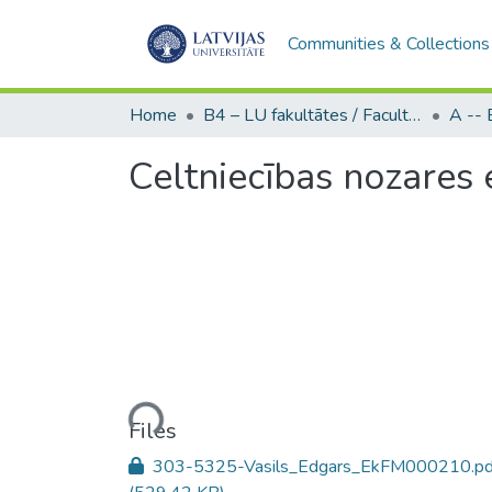
Communities & Collections
Home
B4 – LU fakultātes / Faculties of the UL
Celtniecības nozares
Loading...
Files
303-5325-Vasils_Edgars_EkFM000210.pd