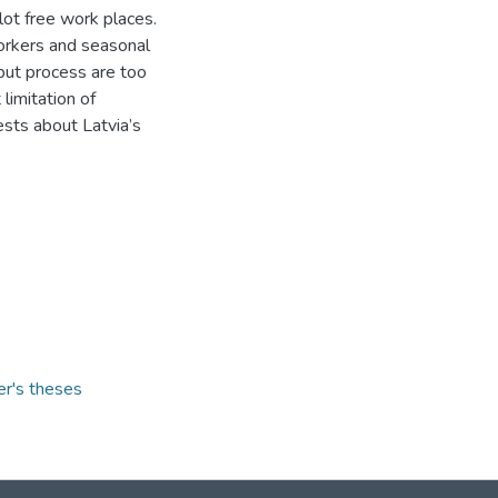
 lot free work places.
workers and seasonal
but process are too
limitation of
rests about Latvia’s
er's theses