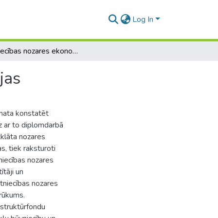
Log In
Celtniecības nozares ekonomiskās izaugsmes iespējas
jas
amata konstatēt
z ar to diplomdarbā
tklāta nozares
, tiek raksturoti
niecības nozares
tāji un
ltniecības nozares
trūkums.
 struktūrfondu