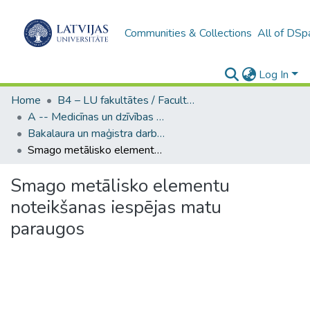
Communities & Collections
All of DSp
Log In
Home
B4 – LU fakultātes / Faculties of the UL
A -- Medicīnas un dzīvības zinātņu fakultāte / Faculty of Medicine and Life Sciences
Bakalaura un maģistra darbi (MDZF) / Bachelor's and Master's theses
Smago metālisko elementu noteikšanas iespējas matu paraugos
Smago metālisko elementu
noteikšanas iespējas matu
paraugos