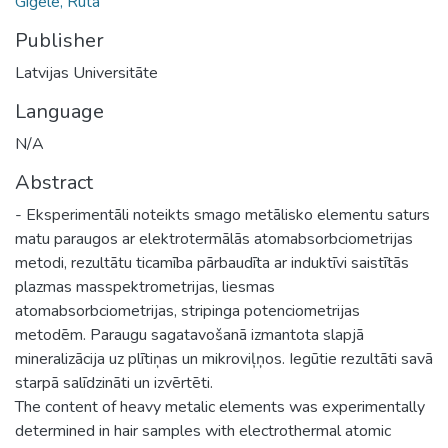
Gigele, Ruta
Publisher
Latvijas Universitāte
Language
N/A
Abstract
- Eksperimentāli noteikts smago metālisko elementu saturs
matu paraugos ar elektrotermālās atomabsorbciometrijas
metodi, rezultātu ticamība pārbaudīta ar induktīvi saistītās
plazmas masspektrometrijas, liesmas
atomabsorbciometrijas, stripinga potenciometrijas
metodēm. Paraugu sagatavošanā izmantota slapjā
mineralizācija uz plītiņas un mikroviļņos. Iegūtie rezultāti savā
starpā salīdzināti un izvērtēti.
The content of heavy metalic elements was experimentally
determined in hair samples with electrothermal atomic