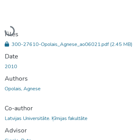
Loading...
Files
300-27610-Opolais_Agnese_ao06021.pdf
(2.45 MB)
Date
2010
Authors
Opolais, Agnese
Co-author
Latvijas Universitāte. Ķīmijas fakultāte
Advisor