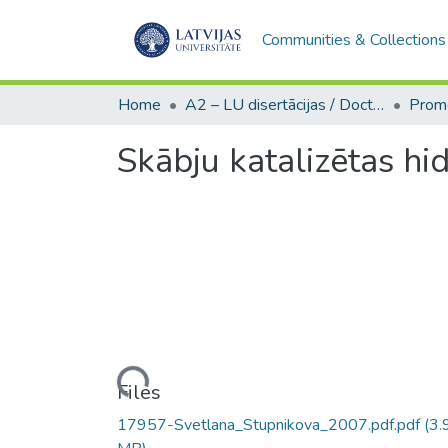
Communities & Collections
Home
A2 – LU disertācijas / Doctoral theses UL
Skābju katalizētas hid
Loading...
Files
17957-Svetlana_Stupnikova_2007.pdf.pdf
(3.