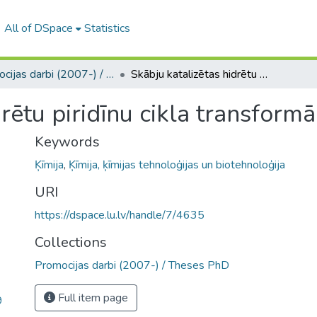
All of DSpace
Statistics
Promocijas darbi (2007-) / Theses PhD
Skābju katalizētas hidrētu piridīnu cikla transformācijas
rētu piridīnu cikla transformā
Keywords
Ķīmija
,
Ķīmija, ķīmijas tehnoloģijas un biotehnoloģija
URI
https://dspace.lu.lv/handle/7/4635
Collections
Promocijas darbi (2007-) / Theses PhD
Full item page
9