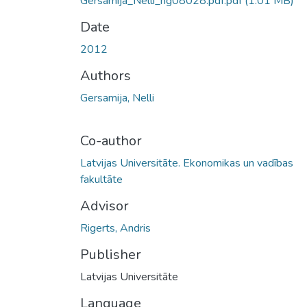
Gersamija_Nelli_ng08028.pdf.pdf
(1.01 MB)
Date
2012
Authors
Gersamija, Nelli
Co-author
Latvijas Universitāte. Ekonomikas un vadības
fakultāte
Advisor
Rigerts, Andris
Publisher
Latvijas Universitāte
Language