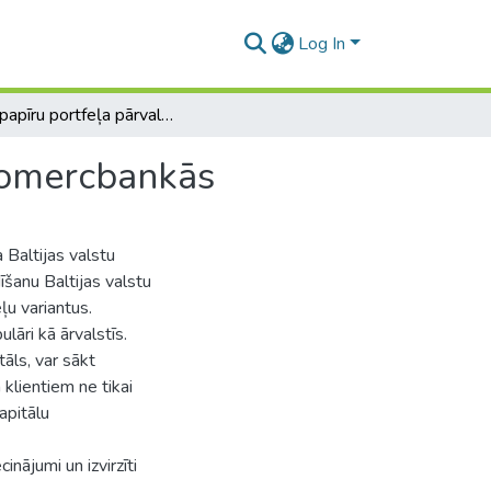
Log In
Vērtspapīru portfeļa pārvaldīšana Baltijas valstu komercbankās
 komercbankās
 Baltijas valstu
īšanu Baltijas valstu
ļu variantus.
lāri kā ārvalstīs.
tāls, var sākt
klientiem ne tikai
apitālu
inājumi un izvirzīti