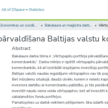
All of DSpace
Statistics
A -- Ekonomikas un sociālo zinātņu fakultāte / Faculty of Economics and Social Sciences
Bakalaura un maģistra darbi (ESZF) / Bachelor's and Master's theses
pārvaldīšana Baltijas valstu
Abstract
Bakalaura darba tēma ir „Vērtspapīru portfeļa pārvaldīšana
komercbankās”. Darba mērķis ir izpētīt vērtspapīru pārvald
komercbankās, kā arī izstrādāt iespējamo investīciju portfe
Baltijas valstīs naudas ieguldījumi vērtspapīros nav tik popu
Bet mūsdienu situācijā, daudzi cilvēki, kuriem ir neliels kapi
investora darbību ar komercbanku palīdzību, jo tās piedāvā 
investēt naudu viena veida vērtspapīros, bet arī investēt k
sabalansētos fondu portfeļos.
Pamatojoties uz darbā veiktiem pētījumiem, tika izdarīti sec