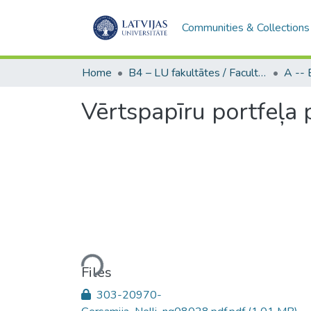
Communities & Collections
Home
B4 – LU fakultātes / Faculties of the UL
Vērtspapīru portfeļa 
Loading...
Files
303-20970-