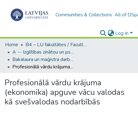
Communities & Collections
All of DSp
Log In
Home
B4 – LU fakultātes / Faculties of the UL
A -- Izglītības zinātņu un psiholoģijas fakultāte / Faculty of Education Sciences and Psychology
Bakalaura un maģistra darbi (PPMF) / Bachelor's and Master's theses
Profesionālā vārdu krājuma (ekonomika) apguve vācu valodas kā svešvalodas nodarbībās
Profesionālā vārdu krājuma
(ekonomika) apguve vācu valodas
kā svešvalodas nodarbībās