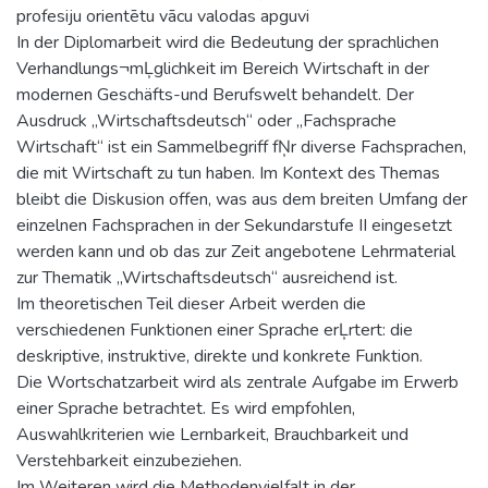
profesiju orientētu vācu valodas apguvi
In der Diplomarbeit wird die Bedeutung der sprachlichen
Verhandlungs¬mĻglichkeit im Bereich Wirtschaft in der
modernen Geschäfts-und Berufswelt behandelt. Der
Ausdruck „Wirtschaftsdeutsch“ oder „Fachsprache
Wirtschaft“ ist ein Sammelbegriff fŅr diverse Fachsprachen,
die mit Wirtschaft zu tun haben. Im Kontext des Themas
bleibt die Diskusion offen, was aus dem breiten Umfang der
einzelnen Fachsprachen in der Sekundarstufe II eingesetzt
werden kann und ob das zur Zeit angebotene Lehrmaterial
zur Thematik „Wirtschaftsdeutsch“ ausreichend ist.
Im theoretischen Teil dieser Arbeit werden die
verschiedenen Funktionen einer Sprache erĻrtert: die
deskriptive, instruktive, direkte und konkrete Funktion.
Die Wortschatzarbeit wird als zentrale Aufgabe im Erwerb
einer Sprache betrachtet. Es wird empfohlen,
Auswahlkriterien wie Lernbarkeit, Brauchbarkeit und
Verstehbarkeit einzubeziehen.
Im Weiteren wird die Methodenvielfalt in der