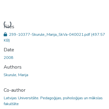
Loading...
Files
299-10377-Skurule_Marija_SkVa-040021.pdf
(497.57
KB)
Date
2008
Authors
Skurule, Marija
Co-author
Latvijas Universitāte. Pedagoģijas, psiholoģijas un mākslas
fakultāte