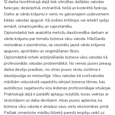
Šī darba teorētiskajā daļā tiek iztirzātas dažādas valodas
funkcijas: deskriptīvā, instruktīvā, tiešā un konkrētā funkcija.
Darbs ar vārdu krājumu ir viens no galvenajiem uzdevumiem
kādas valodas apguvē. Kā izvēles kritērijus var ieteikt spēju
iemācīt, izmantojamību un saprotamību.
Diplomdarbā tiek analizēta metožu daudzveidība darbam ar
vārdu krājumu par tematu biznesa vācu valoda. Mācīšanās
metodikas ir piemērotas, lai veicinātu jaunā vārdu krājuma
apguves, apstrādes un vingrināšanas fāzes.
Diplomdarbā notiek iedziļināšanās biznesa vācu valodas kā
profesionālās valodas problemātikā. No vienas puses pieaug
darba devēju prasības., no otras puses skolu sistēma ir
daudzpusīga un neelastīga. Vācu valodas kā svešvalodas
mācībām vidusskolā vajadzētu iekļaut biznesa tēmas, kas
audzēkņus sagatavotu viņu ikdienas profesionālajai situācijai.
Praktiskajā daļā ir parādīti aptauju rezultāti, kuras veiktas ar
skolotājiem un daba devējiem. Abas puses apliecina, ka
biznesa vācu valoda ir atradusi savu vietu ekonomikas jomā.
Pašlaik izmantotie mācību līdzekļi paredz iespēju veikt uz