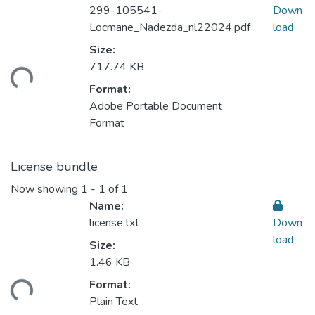
299-105541-
Down
Locmane_Nadezda_nl22024.pdf
load
Size:
ading...
717.74 KB
Format:
Adobe Portable Document
Format
License bundle
Now showing
1 - 1 of 1
Name:
license.txt
Down
load
Size:
1.46 KB
ading...
Format:
Plain Text