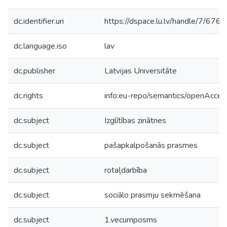
dc.identifier.uri
https://dspace.lu.lv/handle/7/676
dc.language.iso
lav
dc.publisher
Latvijas Universitāte
dc.rights
info:eu-repo/semantics/openAcces
dc.subject
Izglītības zinātnes
dc.subject
pašapkalpošanās prasmes
dc.subject
rotaļdarbība
dc.subject
sociālo prasmju sekmēšana
dc.subject
1.vecumposms