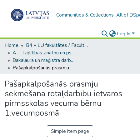
Communities & Collections
All of DSp
Log In
Home
B4 – LU fakultātes / Faculties of the UL
A -- Izglītības zinātņu un psiholoģijas fakultāte / Faculty of Education Sciences and Psychology
Bakalaura un maģistra darbi (PPMF) / Bachelor's and Master's theses
Pašapkalpošanās prasmju sekmēšana rotaļdarbību ietvaros pirmsskolas vecuma bērnu 1.vecumposmā
Pašapkalpošanās prasmju
sekmēšana rotaļdarbību ietvaros
pirmsskolas vecuma bērnu
1.vecumposmā
Simple item page