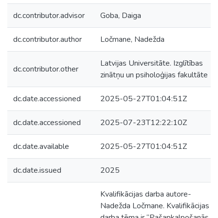
dc.contributor.advisor
Goba, Daiga
dc.contributor.author
Ločmane, Nadežda
Latvijas Universitāte. Izglītības
dc.contributor.other
zinātņu un psiholoģijas fakultāte
dc.date.accessioned
2025-05-27T01:04:51Z
dc.date.accessioned
2025-07-23T12:22:10Z
dc.date.available
2025-05-27T01:04:51Z
dc.date.issued
2025
Kvalifikācijas darba autore-
Nadežda Ločmane. Kvalifikācijas
darba tēma ir “Pašapkalpošanās