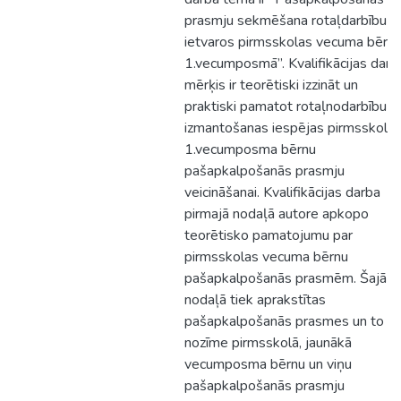
prasmju sekmēšana rotaļdarbību
ietvaros pirmsskolas vecuma bērn
1.vecumposmā”. Kvalifikācijas darb
mērķis ir teorētiski izzināt un
praktiski pamatot rotaļnodarbību
izmantošanas iespējas pirmsskola
1.vecumposma bērnu
pašapkalpošanās prasmju
veicināšanai. Kvalifikācijas darba
pirmajā nodaļā autore apkopo
teorētisko pamatojumu par
pirmsskolas vecuma bērnu
pašapkalpošanās prasmēm. Šajā
nodaļā tiek aprakstītas
pašapkalpošanās prasmes un to
nozīme pirmsskolā, jaunākā
vecumposma bērnu un viņu
pašapkalpošanās prasmju