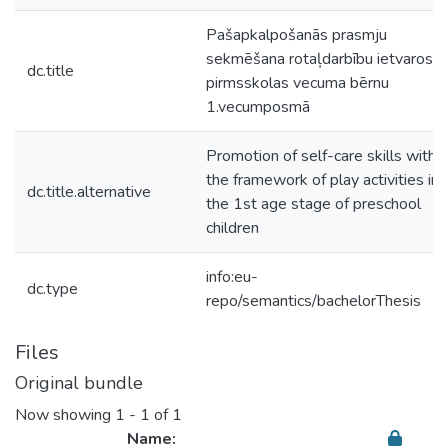
Pašapkalpošanās prasmju
sekmēšana rotaļdarbību ietvaros
dc.title
pirmsskolas vecuma bērnu
1.vecumposmā
Promotion of self-care skills within
the framework of play activities in
dc.title.alternative
the 1st age stage of preschool
children
info:eu-
dc.type
repo/semantics/bachelorThesis
Files
Original bundle
Now showing
1 - 1 of 1
Name: