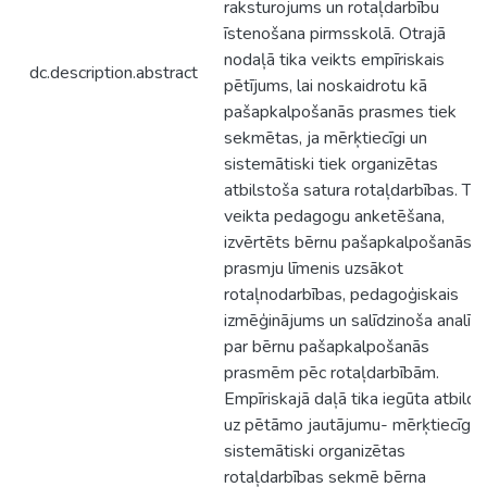
raksturojums un rotaļdarbību
īstenošana pirmsskolā. Otrajā
nodaļā tika veikts empīriskais
dc.description.abstract
pētījums, lai noskaidrotu kā
pašapkalpošanās prasmes tiek
sekmētas, ja mērķtiecīgi un
sistemātiski tiek organizētas
atbilstoša satura rotaļdarbības. Tik
veikta pedagogu anketēšana,
izvērtēts bērnu pašapkalpošanās
prasmju līmenis uzsākot
rotaļnodarbības, pedagoģiskais
izmēģinājums un salīdzinoša analīz
par bērnu pašapkalpošanās
prasmēm pēc rotaļdarbībām.
Empīriskajā daļā tika iegūta atbilde
uz pētāmo jautājumu- mērķtiecīgi 
sistemātiski organizētas
rotaļdarbības sekmē bērna