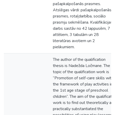
pašapkalpošanās prasmes.
Atslēgas vārdi: pašapkalpošanās
prasmes, rotaļdarbība, sociālo
prasmju sekmēšana. Kvalifikācijas
darbs sastāv no 42 lappusēm, 7
attēliem, 3 tabulām un 28
literatūras avotiem un 2
pielikumiem.
The author of the qualification
thesis is Nadežda Ločmane. The
topic of the qualification work is
“Promotion of self-care skills withi
the framework of play activities in
the 1st age stage of preschool
children”. The aim of the qualificati
work is to find out theoretically an
practically substantiated the