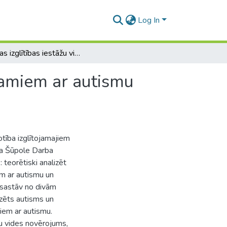
Log In
Latvijas izglītības iestāžu vides piemērotība izglītojamiem ar autismu sākumskolā (1.-4. klase)
ojamiem ar autismu
otība izglītojamajiem
na Šūpole Darba
 teorētiski analizēt
em ar autismu un
s sastāv no divām
izēts autisms un
jiem ar autismu.
žu vides novērojums,