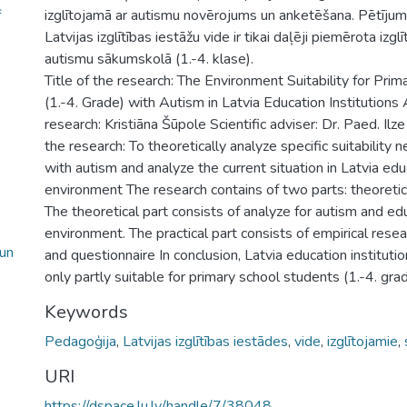
f
izglītojamā ar autismu novērojums un anketēšana. Pētījumā
Latvijas izglītības iestāžu vide ir tikai daļēji piemērota izg
autismu sākumskolā (1.-4. klase).
Title of the research: The Environment Suitability for Pri
(1.-4. Grade) with Autism in Latvia Education Institutions
research: Kristiāna Šūpole Scientific adviser: Dr. Paed. Il
the research: To theoretically analyze specific suitability 
with autism and analyze the current situation in Latvia educ
environment The research contains of two parts: theoretica
The theoretical part consists of analyze for autism and edu
environment. The practical part consists of empirical rese
 un
and questionnaire In conclusion, Latvia education instituti
only partly suitable for primary school students (1.-4. gra
Keywords
Pedagoģija
,
Latvijas izglītības iestādes
,
vide
,
izglītojamie
,
URI
https://dspace.lu.lv/handle/7/38048