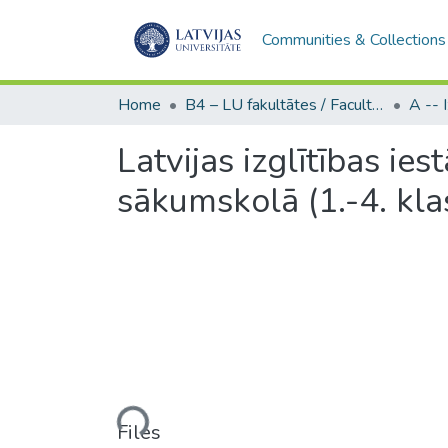
Communities & Collections
Home
B4 – LU fakultātes / Faculties of the UL
Latvijas izglītības ie
sākumskolā (1.-4. kla
Loading...
Files