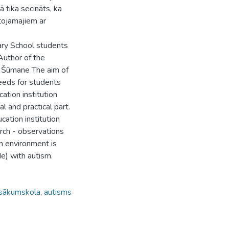
 tika secināts, ka
lītojamajiem ar
mary School students
 Author of the
ze Šūmane The aim of
needs for students
ation institution
l and practical part.
cation institution
arch - observations
on environment is
de) with autism.
sākumskola
,
autisms