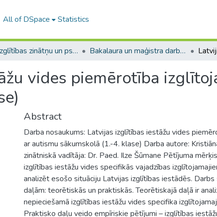
All of DSpace
Statistics
A -- Izglītības zinātņu un psiholoģijas fakultāte / Faculty of Education Sciences and Psychology
Bakalaura un maģistra darbi (PPMF) / Bachelor's and Master's theses
stāžu vides piemērotība izglīt
se)
Abstract
Darba nosaukums: Latvijas izglītības iestāžu vides piemēr
ar autismu sākumskolā (1.-4. klase) Darba autore: Kristiā
zinātniskā vadītāja: Dr. Paed. Ilze Šūmane Pētījuma mērķis:
izglītības iestāžu vides specifikās vajadzības izglītojamaji
analizēt esošo situāciju Latvijas izglītības iestādēs. Darb
daļām: teorētiskās un praktiskās. Teorētiskajā daļā ir anal
nepieciešamā izglītības iestāžu vides specifika izglītojama
Praktisko daļu veido empīriskie pētījumi – izglītības iestā