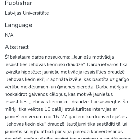
Publisher
Latvijas Universitāte
Language
N/A
Abstract
Šī bakalaura darba nosaukums: „Jauniešu motivācija
iesaistīties Jehovas liecinieki draudzē”. Darba ietvaros tika
izvirzīta hipotēze: jauniešu motivācija iesaistīties draudzē
„Jehovas liecinieki”, ir apzināta izvēle, kas balstīta uz garīgo
vērtību meklējumiem un ģimenes pieredzi. Darba mērķis ir
noskaidrot galvenos cēloņus, kas motivē jauniešus
iesaistīties „Jehovas liecinieku” draudzē. Lai sasniegtus šo
mērķi, tika veiktas 10 daļēji strukturētas intervijas ar
jauniešiem vecumā no 18-27 gadiem, kuri konvertējušies
„Jehovas liecinieku” draudzē. Jautājumi tika sastādīti tā, lai
jaunietis sniegtu atbildi par viņa pieredzi konvertēšanos
draudzē, garīgo vērtību nozīmi, ieguvumiem un zaudējumiem