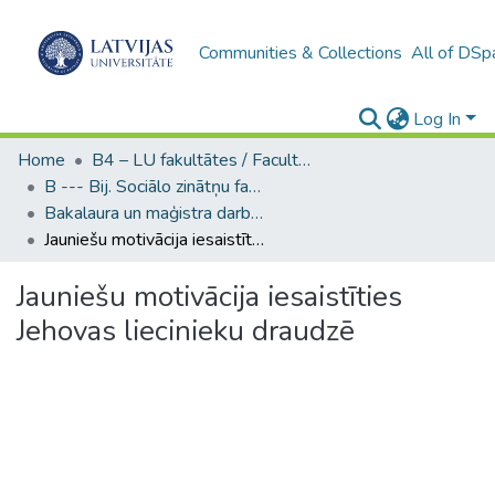
Communities & Collections
All of DSp
Log In
Home
B4 – LU fakultātes / Faculties of the UL
B --- Bij. Sociālo zinātņu fakultātes noslēguma darbi / Faculty of Social Sciences - Graduate works
Bakalaura un maģistra darbi (SZF) / Bachelor's and Master's theses
Jauniešu motivācija iesaistīties Jehovas liecinieku draudzē
Jauniešu motivācija iesaistīties
Jehovas liecinieku draudzē