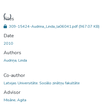
Loading...
Files
309-15424-Audrina_Linda_la06041.pdf
(967.07 KB)
Date
2010
Authors
Audriņa, Linda
Co-author
Latvijas Universitāte. Sociālo zinātņu fakultāte
Advisor
Misāne, Agita