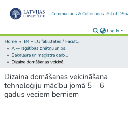
Communities & Collections
All of DSp
Log In
Home
B4 – LU fakultātes / Faculties of the UL
A -- Izglītības zinātņu un psiholoģijas fakultāte / Faculty of Education Sciences and Psychology
Bakalaura un maģistra darbi (PPMF) / Bachelor's and Master's theses
Dizaina domāšanas veicināšana tehnoloģiju mācību jomā 5 – 6 gadus veciem bērniem
Dizaina domāšanas veicināšana
tehnoloģiju mācību jomā 5 – 6
gadus veciem bērniem