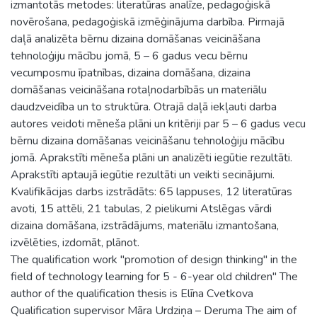
izmantotās metodes: literatūras analīze, pedagoģiskā
novērošana, pedagoģiskā izmēģinājuma darbība. Pirmajā
daļā analizēta bērnu dizaina domāšanas veicināšana
tehnoloģiju mācību jomā, 5 – 6 gadus vecu bērnu
vecumposmu īpatnības, dizaina domāšana, dizaina
domāšanas veicināšana rotaļnodarbībās un materiālu
daudzveidība un to struktūra. Otrajā daļā iekļauti darba
autores veidoti mēneša plāni un kritēriji par 5 – 6 gadus vecu
bērnu dizaina domāšanas veicināšanu tehnoloģiju mācību
jomā. Aprakstīti mēneša plāni un analizēti iegūtie rezultāti.
Aprakstīti aptaujā iegūtie rezultāti un veikti secinājumi.
Kvalifikācijas darbs izstrādāts: 65 lappuses, 12 literatūras
avoti, 15 attēli, 21 tabulas, 2 pielikumi Atslēgas vārdi
dizaina domāšana, izstrādājums, materiālu izmantošana,
izvēlēties, izdomāt, plānot.
The qualification work "promotion of design thinking" in the
field of technology learning for 5 - 6-year old children" The
author of the qualification thesis is Elīna Cvetkova
Qualification supervisor Māra Urdziņa – Deruma The aim of