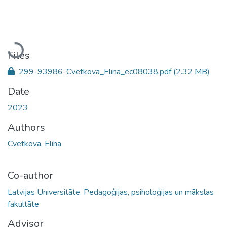
Loading...
Files
299-93986-Cvetkova_Elina_ec08038.pdf
(2.32 MB)
Date
2023
Authors
Cvetkova, Elīna
Co-author
Latvijas Universitāte. Pedagoģijas, psiholoģijas un mākslas
fakultāte
Advisor