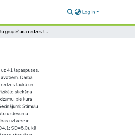
Log In
Stimulu grupēšana redzes lauka perifērijā
ā uz 41 lapaspuses.
s avotiem. Darba
ā redzes laukā un
izikālo sliekšņa
udzumu, pie kura
ecinājumi: Stimulu
nāto uzdevumu
ības uztvere ir
=94,1; SD=8,0), kā