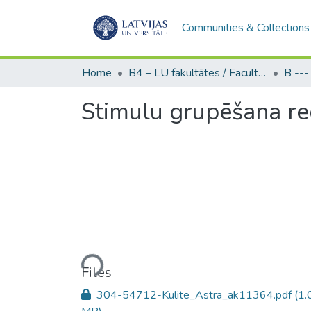
Communities & Collections
Home
B4 – LU fakultātes / Faculties of the UL
Stimulu grupēšana red
Loading...
Files
304-54712-Kulite_Astra_ak11364.pdf
(1.