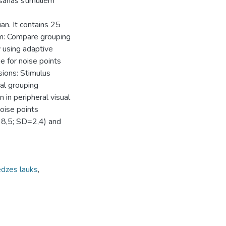
šanas stimuliem
an. It contains 25
Aim: Compare grouping
y using adaptive
 for noise points
usions: Stimulus
al grouping
 in peripheral visual
noise points
38,5; SD=2,4) and
redzes lauks
,