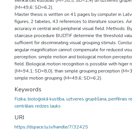
vienkāršas kustības (M=38,5; SD=2,4) un uztveres grupē
(M=49,6; SD=6,2).
Master thesis is written on 41 pages by computer in Latvi
figures, 2 tabeles, 43 references to literature sources. 
accuracy in central and peripheral visual field. Methods: B
staircase procedure BUDTIF determine the threshold value
sufficient for discriminating visual grouping stimuls. Concl
angular magnification cannot compensate for reduced visu
perception, simple motion and biological motion perception
field. Biological motion recognition is possible with higer 
(M=94,1; SD=8,0), than simple grouping perception (M=
simple motion grouping (M=49,6; SD=6,2).
Keywords
Fizika
,
bioloģiskā kustība
,
uztveres grupēšana
,
perifērais 
centrālais redzes lauks
URI
https://dspace.lu.lv/handle/7/32425