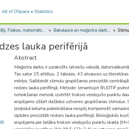
All of DSpace
Statistics
B --- Bij. Fizikas, matemātikas un optometrijas fakultātes studentu noslēguma darbi / Faculty of Physics, Mathematics and Optometry - Graduate works
Bakalaura un maģistra darbi (FMOF) / Bachelor's and Master's theses
zes lauka perifērijā
Abstract
Maģistra darbs ir uzrakstīts latviešu valodā, datorsalikum
Tas satur 25 attēlus, 2 tabulas, 43 atsauces uz literatūra
mērķis: Salīdzināt stimulu grupēšanas precizitāti centrālaj
redzes lauka perifērijā. Metode: Izmantojot BUDTIF psihof
noteikšanas metodi, izvērtēt troksni veidojošo punktu da
iespējams izšķirt dažādus uztveres grupēšanas stimulus. S
leņķiskā lieluma palielināšana nespēj kompensēt samazi
izpildes precizitāti redzes lauka perifērijā. Bioloģiskās kust
08
iespējama pie lielāka troksni veidojošo punktu skaita (M