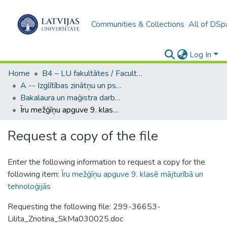
Communities & Collections
All of DSp
Log In
Home
B4 – LU fakultātes / Faculties of the UL
A -- Izglītības zinātņu un psiholoģijas fakultāte / Faculty of Education Sciences and Psychology
Bakalaura un maģistra darbi (PPMF) / Bachelor's and Master's theses
Īru mežģīņu apguve 9. klasē mājturībā un tehnoloģijās
Request a copy of the file
Enter the following information to request a copy for the
following item:
Īru mežģīņu apguve 9. klasē mājturībā un
tehnoloģijās
Requesting the following file: 299-36653-
Lilita_Znotina_SkMa030025.doc