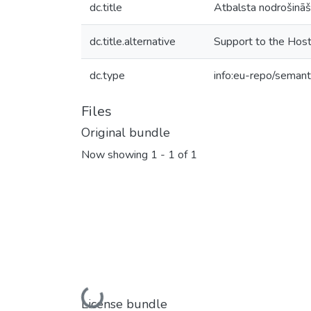
dc.title
Atbalsta nodrošināš
dc.title.alternative
Support to the Host 
dc.type
info:eu-repo/semant
Files
Original bundle
Now showing
1 - 1 of 1
Loading...
License bundle