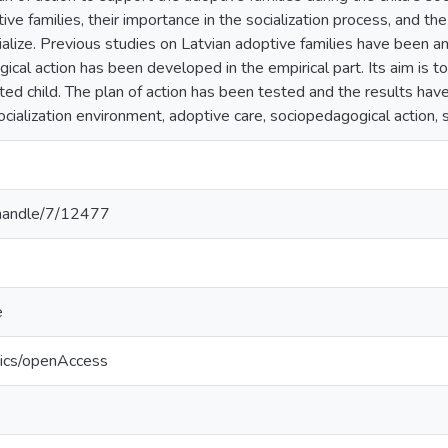
ive families, their importance in the socialization process, and t
cialize. Previous studies on Latvian adoptive families have been a
ical action has been developed in the empirical part. Its aim is to
ed child. The plan of action has been tested and the results hav
socialization environment, adoptive care, sociopedagogical action, 
v/handle/7/12477
e
tics/openAccess