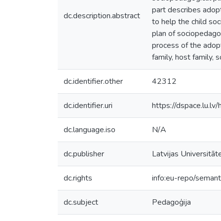
part describes adopt
dc.description.abstract
to help the child so
plan of sociopedagog
process of the adopt
family, host family, 
dc.identifier.other
42312
dc.identifier.uri
https://dspace.lu.l
dc.language.iso
N/A
dc.publisher
Latvijas Universitāt
dc.rights
info:eu-repo/seman
dc.subject
Pedagoģija