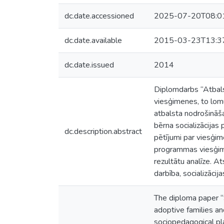
dc.date.accessioned
2025-07-20T08:0
dc.date.available
2015-03-23T13:3
dc.date.issued
2014
Diplomdarbs “Atbals
viesģimenes, to lom
atbalsta nodrošināša
bērna socializācijas
dc.description.abstract
pētījumi par viesģim
programmas viesģime
rezultātu analīze. A
darbība, socializācij
The diploma paper “S
adoptive families an
sociopedagogical pla