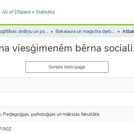
All of DSpace
Statistics
A -- Izglītības zinātņu un psiholoģijas fakultāte / Faculty of Education Sciences and Psychology
Bakalaura un maģistra darbi (PPMF) / Bachelor's and Master's theses
na viesģimenēm bērna sociali
Simple item page
e. Pedagoģijas, psiholoģijas un mākslas fakultāte
7:00Z