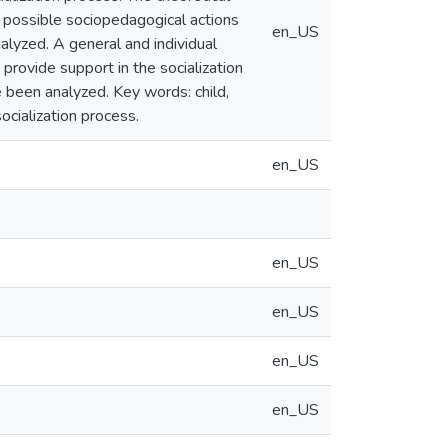
he possible sociopedagogical actions
en_US
nalyzed. A general and individual
 provide support in the socialization
e been analyzed. Key words: child,
socialization process.
en_US
en_US
en_US
en_US
en_US