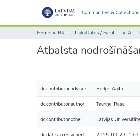
Communities & Collections
Home
B4 – LU fakultātes / Faculties of the UL
Atbalsta nodrošināša
dc.contributor.advisor
Berķe, Anita
dc.contributor.author
Tauriņa, Rasa
dc.contributor.other
Latvijas Universitāt
dc.date.accessioned
2015-03-23T13:3