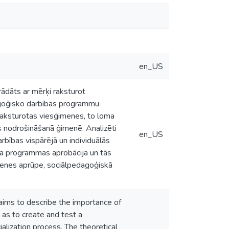
en_US
ādāts ar mērķi raksturot
dagoģisko darbības programmu
raksturotas viesģimenes, to loma
as nodrošināšanā ģimenē. Analizēti
en_US
rbības vispārējā un individuālās
ta programmas aprobācija un tās
ģimenes aprūpe, sociālpedagoģiskā
 aims to describe the importance of
l as to create and test a
ialization process. The theoretical