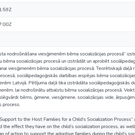
1:59Z
7:00Z
ta nodrošināšana viesģimenēm bērna socializācijas procesā” izstr
u bērna socializācijas procesā un izstrādāt un aprobēt sociālpe
nai viesģimenēm bērna socializācijas procesā. Teorētiskajā daļā 
 procesā, sociālpedagoģiskās darbības iespējas bērna socializācij
enēm Latvijā. Pētījuma daļā tika izstrādāta sociālpedagoģiskās da
nēm, lai nodrošinātu atbalstu bērna socializācijas procesā. Veik
tslēgvārdi: bērns, ģimene, viesģimene, socializācijas vide, ārpus
as process.
upport to the Host Families for a Child’s Socialization Process”
d the effect they have on the child’s socialization process, as wel
n of action to support the adoptive families during the child’s soc