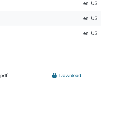
en_US
en_US
en_US
pdf
Download