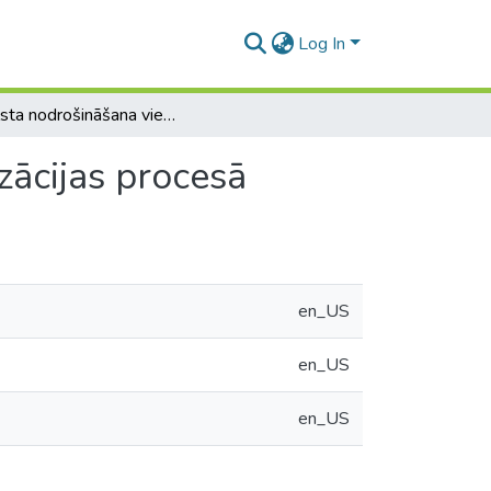
Log In
Atbalsta nodrošināšana viesģimenēm bērna socializācijas procesā
zācijas procesā
en_US
en_US
en_US