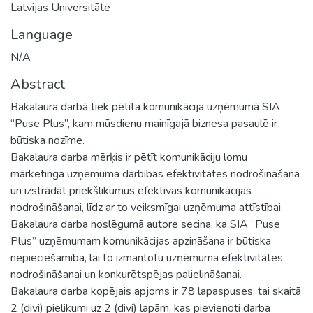
Latvijas Universitāte
Language
N/A
Abstract
Bakalaura darbā tiek pētīta komunikācija uzņēmumā SIA
“Puse Plus”, kam mūsdienu mainīgajā biznesa pasaulē ir
būtiska nozīme.
Bakalaura darba mērķis ir pētīt komunikāciju lomu
mārketinga uzņēmuma darbības efektivitātes nodrošināšanā
un izstrādāt priekšlikumus efektīvas komunikācijas
nodrošināšanai, līdz ar to veiksmīgai uzņēmuma attīstībai.
Bakalaura darba noslēgumā autore secina, ka SIA “Puse
Plus” uzņēmumam komunikācijas apzināšana ir būtiska
nepieciešamība, lai to izmantotu uzņēmuma efektivitātes
nodrošināšanai un konkurētspējas palielināšanai.
Bakalaura darba kopējais apjoms ir 78 lapaspuses, tai skaitā
2 (divi) pielikumi uz 2 (divi) lapām, kas pievienoti darba