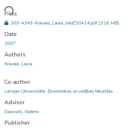
ding...
Files
303-4349-Kravale_Laura_VadZ30414.pdf
(3.16 MB)
Date
2007
Authors
Kravale, Laura
Co-author
Latvijas Universitāte. Ekonomikas un vadības fakultāte
Advisor
Danovičs, Vadims
Publisher