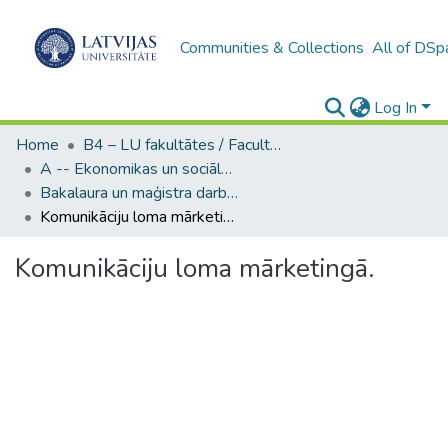
Communities & Collections
All of DSp
Log In
Home
B4 – LU fakultātes / Faculties of the UL
A -- Ekonomikas un sociālo zinātņu fakultāte / Faculty of Economics and Social Sciences
Bakalaura un maģistra darbi (ESZF) / Bachelor's and Master's theses
Komunikāciju loma mārketingā.
Komunikāciju loma mārketingā.