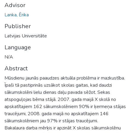
Advisor
Lanka, Ērika
Publisher
Latvijas Universitāte
Language
N/A
Abstract
Mūsdienu jaunās paaudzes aktuāla problēma ir mazkustība.
Īpaši tā pastiprinās uzsākot skolas gaitas, kad daudzi
sākumskolēni lielu dienas daļu pavada sēžot. Sekas
atspoguļojas bērna stājā. 2007. gada maijā X skolā no
apskatītajiem 162 sākumskolēniem 90% ir ķermeņa stājas
traucējumi, 2008. gada maijā no apskatītajiem 146
sākumskolēniem jau 97% ir stājas traucējumi.
Bakalaura darba mērķis ir apzināt X skolas sākumskolēnu