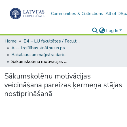
Communities & Collections
All of DSp
Log In
Home
B4 – LU fakultātes / Faculties of the UL
A -- Izglītības zinātņu un psiholoģijas fakultāte / Faculty of Education Sciences and Psychology
Bakalaura un maģistra darbi (PPMF) / Bachelor's and Master's theses
Sākumskolēnu motivācijas veicināšana pareizas ķermeņa stājas nostiprināšanā
Sākumskolēnu motivācijas
veicināšana pareizas ķermeņa stājas
nostiprināšanā