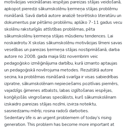
motivācijas veicināšanas iespējas pareizas stājas veidošanā,
apkopot pieredzi sākumskolēnu ķermeņa stājas problēmu
risināšanā. Savā darbā autore analizē teorētisko literatūru un
dokumentus par pētāmo problēmu, aplūko 7-11 gadus vecu
skolēnu raksturīgās attīstības problēmas, pēta
sākumskolēnu ķermeņa stājas mūsdienu tendences. Lai
noskaidrotu X skolas sākumskolēnu motivācijas līmeni savas
veselības un pareizas ķermeņa stājas nostiprināšanā, darba
autore no 2008. gada maija līdz novembrim veic
pedagoģisko izmēģinājuma darbību, kurā izmanto aptaujas
un pedagoģiskā novērojuma metodes. Rezultātā autore
secina, ka problēmas risināšanā svarīga ir visas sabiedrības
izpratne, sākumskolēnam nepieciešams pozitīvais piemērs,
vajadzīgs ģimenes atbalsts, labas izglītošanas iespējas,
koriģējošās vingrošanas speciālists, kurš sākumskolēnam
izskaidro pareizas stājas nozīmi, izvirza noteiktu,
sasniedzamu mērķi, rosina radoši darboties.
Sedentary life is an urgent problemem of today’s rising
generation. This problem has become more important at