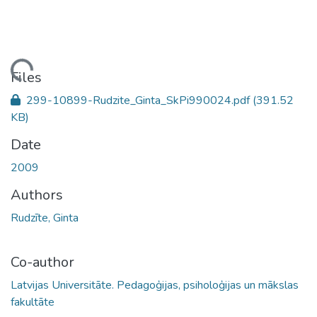
ading...
Files
299-10899-Rudzite_Ginta_SkPi990024.pdf
(391.52
KB)
Date
2009
Authors
Rudzīte, Ginta
Co-author
Latvijas Universitāte. Pedagoģijas, psiholoģijas un mākslas
fakultāte