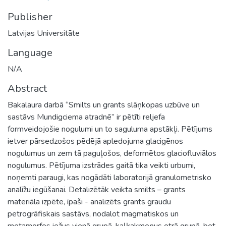
Publisher
Latvijas Universitāte
Language
N/A
Abstract
Bakalaura darbā “Smilts un grants slāņkopas uzbūve un
sastāvs Mundigciema atradnē” ir pētīti reljefa
formveidojošie nogulumi un to saguluma apstākļi. Pētījums
ietver pārsedzošos pēdējā apledojuma glacigēnos
nogulumus un zem tā paguļošos, deformētos glaciofluviālos
nogulumus. Pētījuma izstrādes gaitā tika veikti urbumi,
noņemti paraugi, kas nogādāti laboratorijā granulometrisko
analīžu iegūšanai. Detalizētāk veikta smilts – grants
materiāla izpēte, īpaši - analizēts grants graudu
petrogrāfiskais sastāvs, nodalot magmatiskos un
metamorfos iežus vienā grupā, kaļķakmeņus otrā grupā, bet