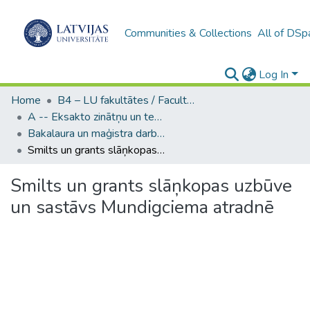
Communities & Collections
All of DSp
Log In
Home
B4 – LU fakultātes / Faculties of the UL
A -- Eksakto zinātņu un tehnoloģiju fakultāte / Faculty of Science and Technology
Bakalaura un maģistra darbi (EZTF) / Bachelor's and Master's theses
Smilts un grants slāņkopas uzbūve un sastāvs Mundigciema atradnē
Smilts un grants slāņkopas uzbūve
un sastāvs Mundigciema atradnē