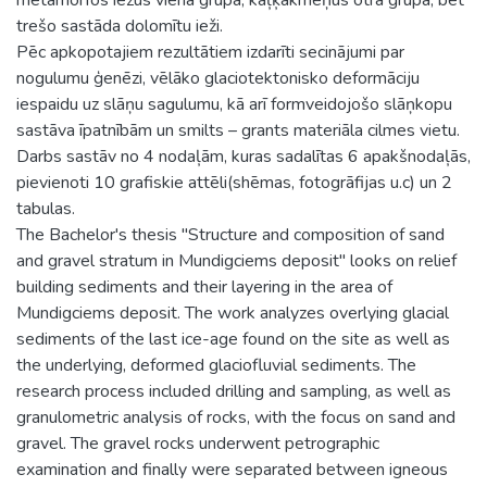
trešo sastāda dolomītu ieži.
Pēc apkopotajiem rezultātiem izdarīti secinājumi par
nogulumu ģenēzi, vēlāko glaciotektonisko deformāciju
iespaidu uz slāņu sagulumu, kā arī formveidojošo slāņkopu
sastāva īpatnībām un smilts – grants materiāla cilmes vietu.
Darbs sastāv no 4 nodaļām, kuras sadalītas 6 apakšnodaļās,
pievienoti 10 grafiskie attēli(shēmas, fotogrāfijas u.c) un 2
tabulas.
The Bachelor's thesis "Structure and composition of sand
and gravel stratum in Mundigciems deposit" looks on relief
building sediments and their layering in the area of
Mundigciems deposit. The work analyzes overlying glacial
sediments of the last ice-age found on the site as well as
the underlying, deformed glaciofluvial sediments. The
research process included drilling and sampling, as well as
granulometric analysis of rocks, with the focus on sand and
gravel. The gravel rocks underwent petrographic
examination and finally were separated between igneous