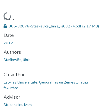
Loading...
Files
305-38876-Staskevics_Janis_js09274.pdf
(2.17 MB)
Date
2012
Authors
Staškevičs, Jānis
Co-author
Latvijas Universitāte. Ģeogrāfijas un Zemes zinātņu
fakultāte
Advisor
Strautnieks, Ivars