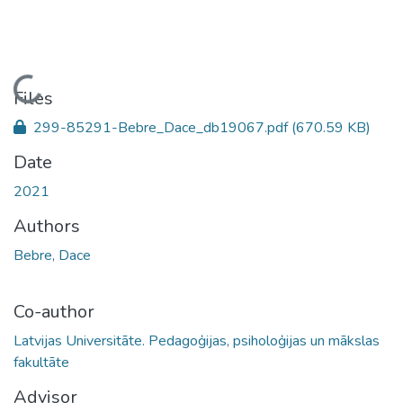
Loading...
Files
299-85291-Bebre_Dace_db19067.pdf
(670.59 KB)
Date
2021
Authors
Bebre, Dace
Co-author
Latvijas Universitāte. Pedagoģijas, psiholoģijas un mākslas
fakultāte
Advisor