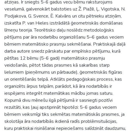
atziņas. Ir sniegts 5-6 gadus vecu bērnu raksturojums
veselumā, galvenokārt balstoties uz Ž. Piažē, Ļ. Vigotska, N.
Podjakova, G. Svence, Ē. Kalvāns un citu pētnieku atziņām,
izskatīta P. van Hieles izstrādātā ģeometriskās domāšanas
līmeņu teorija. Teorētisko daļu noslēdz metodoloģisks
pētījums par āra nodarbību organizēšanu 5–6 gadus veciem
bērniem matemātisko prasmju sekmēšanai. Praktiskajā daļā
darba autore sniedz pārskatu par empīrisko pētījumu, kurā
pētītas 12 bērnu (5-6 gadi) matemātisko prasmju
veidošanās, pētot tādas prasmes kā sakarības starp
lielumiem (pieņēmums un pārbaude), ģeometriskās figūras
un orientēšanās telpā. Atklāts pedagoģiskais process, kas
organizēts ārpus telpām, parādot, kā āra nodarbībās ir
iespējams integrēt matemātikas mācību jomas saturu.
Kopumā divu mēnešu ilgā pētījumā ir sasniegti pozitīvi
rezultāti, kas ļauj apstiprināt hipotēzi: 5-6 gadus veciem
bērniem veiksmīgi tiks sekmētas matemātiskās prasmes, ja
skolotāja āra nodarbībās ikdienā radīs problēmsituācijas,
kuru praktiskai risināšanai nepieciešams salīdzināt daudzumu,