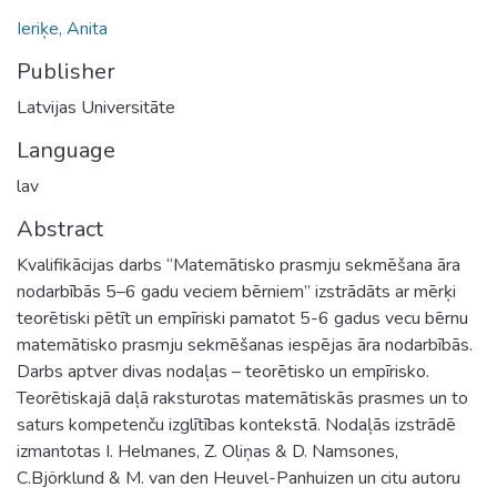
Ieriķe, Anita
Publisher
Latvijas Universitāte
Language
lav
Abstract
Kvalifikācijas darbs “Matemātisko prasmju sekmēšana āra
nodarbībās 5–6 gadu veciem bērniem” izstrādāts ar mērķi
teorētiski pētīt un empīriski pamatot 5-6 gadus vecu bērnu
matemātisko prasmju sekmēšanas iespējas āra nodarbībās.
Darbs aptver divas nodaļas – teorētisko un empīrisko.
Teorētiskajā daļā raksturotas matemātiskās prasmes un to
saturs kompetenču izglītības kontekstā. Nodaļās izstrādē
izmantotas I. Helmanes, Z. Oliņas & D. Namsones,
C.Björklund & M. van den Heuvel-Panhuizen un citu autoru