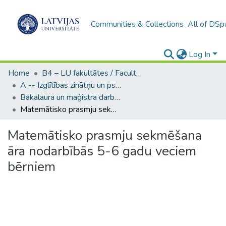
Communities & Collections
All of DSp
Log In
Home
B4 – LU fakultātes / Faculties of the UL
A -- Izglītības zinātņu un psiholoģijas fakultāte / Faculty of Education Sciences and Psychology
Bakalaura un maģistra darbi (PPMF) / Bachelor's and Master's theses
Matemātisko prasmju sekmēšana āra nodarbībās 5-6 gadu veciem bērniem
Matemātisko prasmju sekmēšana
āra nodarbībās 5-6 gadu veciem
bērniem