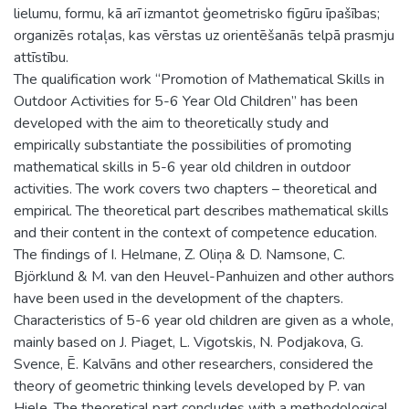
lielumu, formu, kā arī izmantot ģeometrisko figūru īpašības;
organizēs rotaļas, kas vērstas uz orientēšanās telpā prasmju
attīstību.
The qualification work “Promotion of Mathematical Skills in
Outdoor Activities for 5-6 Year Old Children” has been
developed with the aim to theoretically study and
empirically substantiate the possibilities of promoting
mathematical skills in 5-6 year old children in outdoor
activities. The work covers two chapters – theoretical and
empirical. The theoretical part describes mathematical skills
and their content in the context of competence education.
The findings of I. Helmane, Z. Oliņa & D. Namsone, C.
Björklund & M. van den Heuvel-Panhuizen and other authors
have been used in the development of the chapters.
Characteristics of 5-6 year old children are given as a whole,
mainly based on J. Piaget, L. Vigotskis, N. Podjakova, G.
Svence, Ē. Kalvāns and other researchers, considered the
theory of geometric thinking levels developed by P. van
Hiele. The theoretical part concludes with a methodological