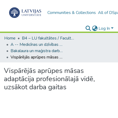
Communities & Collections
All of DSp
Log In
Home
B4 – LU fakultātes / Faculties of the UL
A -- Medicīnas un dzīvības zinātņu fakultāte / Faculty of Medicine and Life Sciences
Bakalaura un maģistra darbi (MDZF) / Bachelor's and Master's theses
Vispārējās aprūpes māsas adaptācija profesionālajā vidē, uzsākot darba gaitas
Vispārējās aprūpes māsas
adaptācija profesionālajā vidē,
uzsākot darba gaitas