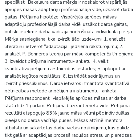
speciālisti. Bakalaura darba mērķis ir noskaidrot vispārējās
aprūpes māsas adaptāciju profesionālajā vidē, uzsākot darba
gaitas. Pētījuma hipotēze: Vispārējās aprūpes māsas
adaptāciju profesionālajā darba vidē, uzsākot darba gaitas,
būtiski ietekmē darba vadītāja nodrošinātā individuālā pieeja.
Mērķa sasniegšanai tika izvirzīti šādi uzdevumi: 1. analizēt
literatūru, ietverot “adaptācija” jēdziena raksturojumu; 2.
analizēt P. Benneres teoriju par māsu kompetenču līmeņiem;
3. izveidot pētījuma instrumentu- anketu; 4. veikt
kvantitatīvu pētījumu ārstniecības iestādēs; 5. apkopot un
analizēt iegūtos rezultātus; 6. izstrādāt secinājumus un
izvirzīt priekšlikumus. Darba ietvaros izmantota kvantitatīvā
pētniecības metode ar pētījuma instrumentu- anketa.
Pētījuma respondenti: vispārējās aprūpes māsas ar darba
stāžu līdz 1 gadam. Pētījuma bāze: interneta vide. Pētījuma
rezultāti atspoguļo 83% jauno māsu vēlmi pēc individuālas
pieejas no darba vadītāja puses. Māsas atzīmē mentora
atbalsta un sakārtotas darba vietas nozīmīgumu, kas palīdz
tikt galā ar adaptācijas procesā radušos stresu un pieredzes