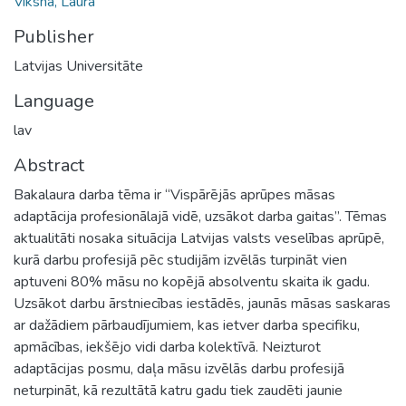
Vīksna, Laura
Publisher
Latvijas Universitāte
Language
lav
Abstract
Bakalaura darba tēma ir “Vispārējās aprūpes māsas
adaptācija profesionālajā vidē, uzsākot darba gaitas”. Tēmas
aktualitāti nosaka situācija Latvijas valsts veselības aprūpē,
kurā darbu profesijā pēc studijām izvēlās turpināt vien
aptuveni 80% māsu no kopējā absolventu skaita ik gadu.
Uzsākot darbu ārstniecības iestādēs, jaunās māsas saskaras
ar dažādiem pārbaudījumiem, kas ietver darba specifiku,
apmācības, iekšējo vidi darba kolektīvā. Neizturot
adaptācijas posmu, daļa māsu izvēlās darbu profesijā
neturpināt, kā rezultātā katru gadu tiek zaudēti jaunie