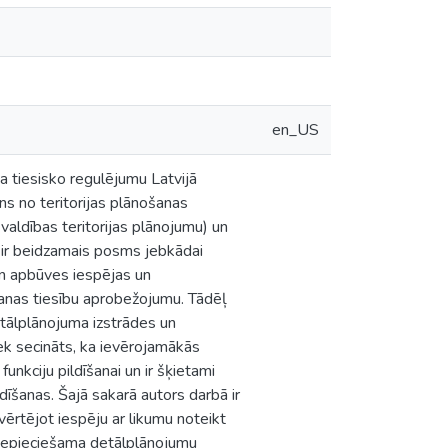
en_US
 tiesisko regulējumu Latvijā
s no teritorijas plānošanas
švaldības teritorijas plānojumu) un
ms ir beidzamais posms jebkādai
un apbūves iespējas un
šanas tiesību aprobežojumu. Tādēļ
tālplānojuma izstrādes un
ek secināts, ka ievērojamākās
unkciju pildīšanai un ir šķietami
īšanas. Šajā sakarā autors darbā ir
vērtējot iespēju ar likumu noteikt
s nepieciešama detālplānojumu