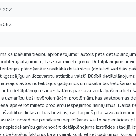
2:20Z
5:05Z
ms kā īpašuma tiesību aprobežojums” autors pēta detālplānojuma
problēmjautājumiem, kas skar minēto jomu. Detālplānojums ir vien
ritorijas plānošanā ir vissīkākā detalizāciju (detalizē vietējās pa
t ilgtspējīgu un līdzsvarotu attīstību valstī. Būtībā detālplānoju
rmatīvajos aktos noteiktajos gadījumos un nosaka tās lietošanas 
 ar to detālplānojums ir uzskatāms par sava veida īpašuma lieto
sis uzmanību tieši ievērojamākām problēmām, kas sastopamas de
cesā, apsverot minēto problēmu iespējamos risinājumus. Darba ti
ašvaldības lielās rīcības brīvības, kas tai piešķirta savu autonomo f
avukārt noved pie pienākumu nepildīšanas vai to nepienācīgas pild
es nepietiekamību galvenokārt detālplānojuma izstrādes stadijā, iz
ierobežojošus faktorus kā arī vairāk konkretizēt gadījumus, kuro