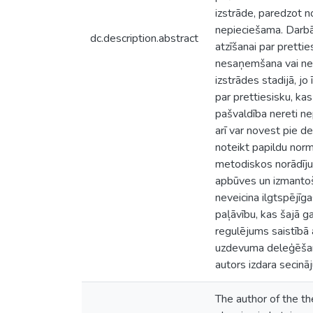
izstrāde, paredzot 
nepieciešama. Darbā 
dc.description.abstract
atzīšanai par pretti
nesaņemšana vai nei
izstrādes stadijā, j
par prettiesisku, kas
pašvaldība nereti n
arī var novest pie d
noteikt papildu norm
metodiskos norādījum
apbūves un izmantoš
neveicina ilgtspējīg
paļāvību, kas šajā g
regulējums saistībā 
uzdevuma deleģēšana
autors izdara secinā
The author of the th