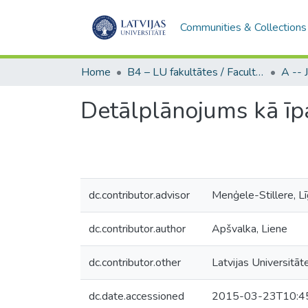
Communities & Collections
Home
B4 – LU fakultātes / Faculties of the UL
Detālplānojums kā īp
dc.contributor.advisor
Menģele-Stillere, L
dc.contributor.author
Apšvalka, Liene
dc.contributor.other
Latvijas Universitāte
dc.date.accessioned
2015-03-23T10:4