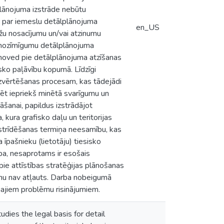
plānojuma izstrāde nebūtu
ir par iemeslu detālplānojuma
en_US
āžu nosacījumu un/vai atzinumu
s nozīmīgumu detālplānojuma
i noved pie detālplānojuma atzīšanas
isko paļāvību kopumā. Līdzīgi
zvērtēšanas procesam, kas tādejādi
tēt iepriekš minētā svarīgumu un
šanai, papildus izstrādājot
kura grafisko daļu un teritorijas
strīdēšanas termiņa neesamību, kas
īpašnieku (lietotāju) tiesisko
ba, nesaprotams ir esošais
ie attīstības stratēģijas plānošanas
umu nav atļauts. Darba nobeigumā
amajiem problēmu risinājumiem.
udies the legal basis for detail