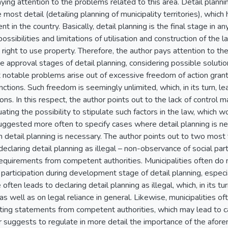
aying attention to the problems related to this area. Detail plannin
 most detail (detailing planning of municipality territories), whic
 in the country. Basically, detail planning is the final stage in a
ossibilities and limitations of utilisation and construction of the 
he right to use property. Therefore, the author pays attention to 
approval stages of detail planning, considering possible solutio
 notable problems arise out of excessive freedom of action granted
ctions. Such freedom is seemingly unlimited, which, in its turn, l
ions. In this respect, the author points out to the lack of control
uating the possibility to stipulate such factors in the law, which wo
s suggested more often to specify cases where detail planning is ne
 detail planning is necessary. The author points out to two most
claring detail planning as illegal – non-observance of social part
quirements from competent authorities. Municipalities often do n
 participation during development stage of detail planning, especia
 often leads to declaring detail planning as illegal, which, in its t
as well as on legal reliance in general. Likewise, municipalities o
ting statements from competent authorities, which may lead to can
 suggests to regulate in more detail the importance of the afore