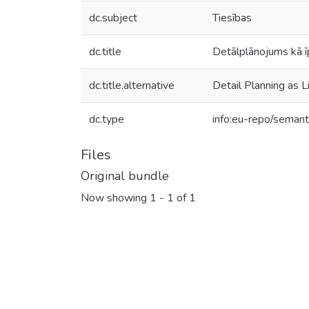
dc.subject
Tiesības
dc.title
Detālplānojums kā 
dc.title.alternative
Detail Planning as L
dc.type
info:eu-repo/semant
Files
Original bundle
Now showing
1 - 1 of 1