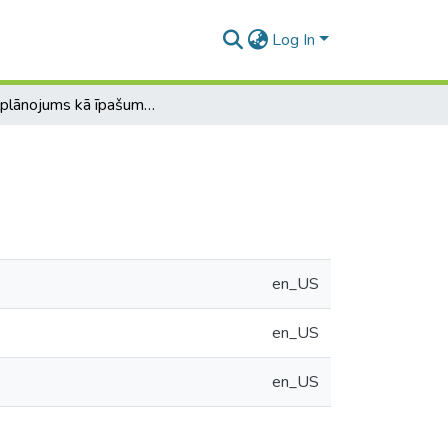
Log In
Detālplānojums kā īpašuma tiesību aprobežojums
en_US
en_US
en_US