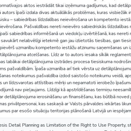
normatīvajos aktos iestrādāt tikai izņēmuma gadījumus, kad detāl
autors īpaši izdala divas aktuālākās problēmas, kuras visbiežāk 
esisku – sabiedrības līdzdalības neievērošana un kompetento iest
evērošana. Pašvaldības nereti neievēro sabiedriskās līdzdalība
o īpaši sabiedrības informēšanā un viedokļu izvērtēšanā, kas neret
 savukārt nelabvēlīgi ietekmē gan jau izlietotās tiesības, gan ties
epievērš uzmanību kompetento iestāžu atzinumu saņemšanas un i
etālplānojuma atcelšanas. Līdz ar to autors iesaka sīkāk reglamen
as labākai detālplānojuma izstrādes procesa tiesiskuma nodrošinā
s pašvaldībām. Īpaša uzmanība arī tiek vērsta uz detālplānojuma, 
anas noteikumus pašvaldība izdod saistošo noteikumu veidā, ap
as un līdzsvarotas attīstības mērķi un nepamatoti ierobežo īpašuma 
adījumā nav pieļaujams. Līdzīgi kā apstrīdēšanas termiņu neesamī
ar detālplānojuma ierosināšanu un finansēšanu, kas būtībā noved p
s privātpersonai, kas saskaņā ar Valsts pārvaldes iekārtas lik
jumus par esošo situāciju teritorijas plānošanā Latvijā un iespēj
esis Detail Planning as Limitation of the Right to Use Property, st