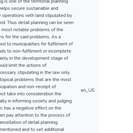
g is one of the territorial planning
h helps secure sustainable and
ny operations with land stipulated by
land. Thus detail planning can be seen
the most notable problems of the
ns for the said problems. As a
 to municipalities for fulfilment of
eads to non-fulfilment or incomplete
 mainly in the development stage of
uld limit the actions of
cessary, stipulating in the law only
 topical problems that are the most
icipation and non-receipt of
en_US
ot take into consideration the
lly in informing society and judging
urn, has a negative effect on the
ften pay attention to the process of
cellation of detail planning.
mentioned and to set additional