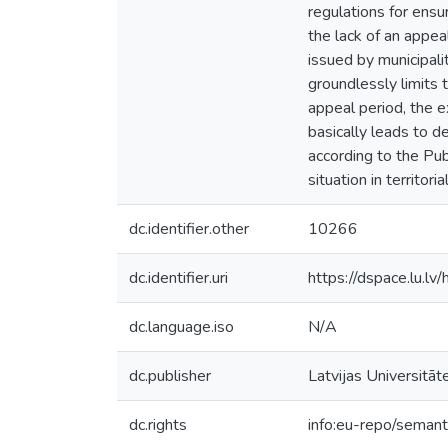
regulations for ensu
the lack of an appeal
issued by municipali
groundlessly limits t
appeal period, the e
basically leads to d
according to the Pub
situation in territor
dc.identifier.other
10266
dc.identifier.uri
https://dspace.lu.l
dc.language.iso
N/A
dc.publisher
Latvijas Universitāt
dc.rights
info:eu-repo/seman