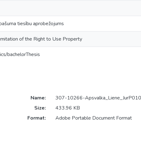
īpašuma tiesību aprobežojums
imitation of the Right to Use Property
ics/bachelorThesis
Name:
307-10266-Apsvalka_Liene_JurP010
Size:
433.96 KB
Format:
Adobe Portable Document Format