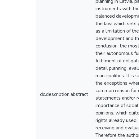
planning in Latvia, p
instruments with the
balanced development
the law, which sets p
as a limitation of t
development and the 
conclusion, the most
their autonomous fun
fulfilment of obligat
detail planning, eval
municipalities. It i
the exceptions when
common reason for de
dc.description.abstract
statements and/or re
importance of social
opinions, which quite
rights already used, 
receiving and evalua
Therefore the author