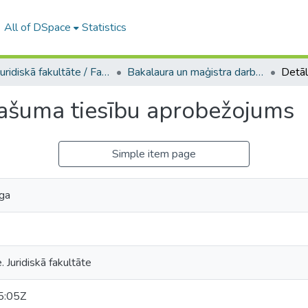
All of DSpace
Statistics
A -- Juridiskā fakultāte / Faculty of Law
Bakalaura un maģistra darbi (JF) / Bachelor's and Master's theses
ašuma tiesību aprobežojums
Simple item page
īga
. Juridiskā fakultāte
5:05Z