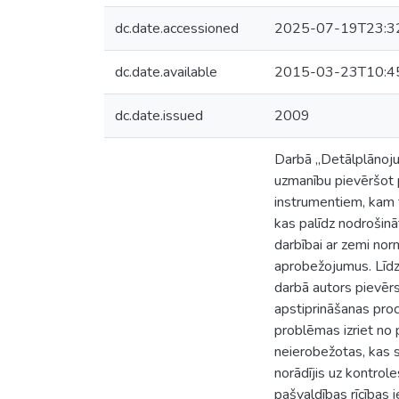
dc.date.accessioned
2025-07-19T23:3
dc.date.available
2015-03-23T10:4
dc.date.issued
2009
Darbā „Detālplānoju
uzmanību pievēršot 
instrumentiem, kam te
kas palīdz nodrošinā
darbībai ar zemi no
aprobežojumus. Līdz
darbā autors pievēr
apstiprināšanas pro
problēmas izriet no p
neierobežotas, kas s
norādījis uz kontrol
pašvaldības rīcības 