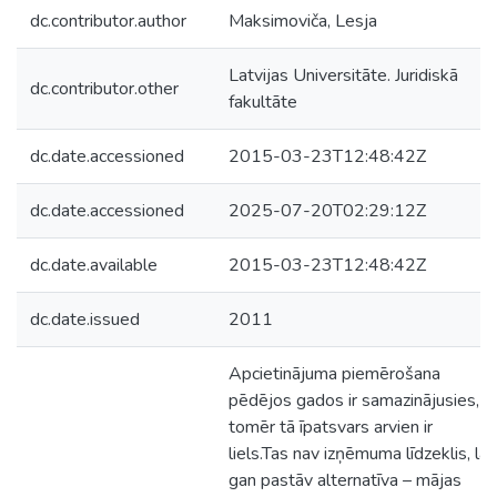
dc.contributor.author
Maksimoviča, Lesja
Latvijas Universitāte. Juridiskā
dc.contributor.other
fakultāte
dc.date.accessioned
2015-03-23T12:48:42Z
dc.date.accessioned
2025-07-20T02:29:12Z
dc.date.available
2015-03-23T12:48:42Z
dc.date.issued
2011
Apcietinājuma piemērošana
pēdējos gados ir samazinājusies,
tomēr tā īpatsvars arvien ir
liels.Tas nav izņēmuma līdzeklis, lai
gan pastāv alternatīva – mājas