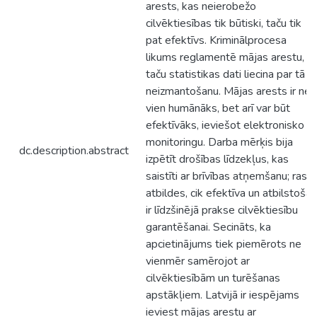
arests, kas neierobežo
cilvēktiesības tik būtiski, taču tik
pat efektīvs. Kriminālprocesa
likums reglamentē mājas arestu,
taču statistikas dati liecina par tā
neizmantošanu. Mājas arests ir ne
vien humānāks, bet arī var būt
efektīvāks, ieviešot elektronisko
monitoringu. Darba mērķis bija
dc.description.abstract
izpētīt drošības līdzekļus, kas
saistīti ar brīvības atņemšanu; rast
atbildes, cik efektīva un atbilstoša
ir līdzšinējā prakse cilvēktiesību
garantēšanai. Secināts, ka
apcietinājums tiek piemērots ne
vienmēr samērojot ar
cilvēktiesībām un turēšanas
apstākļiem. Latvijā ir iespējams
ieviest mājas arestu ar