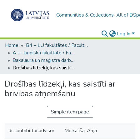
Communities & Collections
All of DSp
Log In
Home
B4 – LU fakultātes / Faculties of the UL
A -- Juridiskā fakultāte / Faculty of Law
Bakalaura un maģistra darbi (JF) / Bachelor's and Master's theses
Drošības līdzekļi, kas saistīti ar brīvības atņemšanu
Drošības līdzekļi, kas saistīti ar
brīvības atņemšanu
Simple item page
dc.contributor.advisor
Meikališa, Ārija