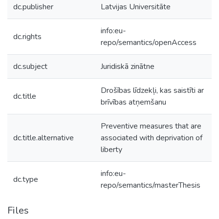
dc.publisher
Latvijas Universitāte
info:eu-
dc.rights
repo/semantics/openAccess
dc.subject
Juridiskā zinātne
Drošības līdzekļi, kas saistīti ar
dc.title
brīvības atņemšanu
Preventive measures that are
dc.title.alternative
associated with deprivation of
liberty
info:eu-
dc.type
repo/semantics/masterThesis
Files