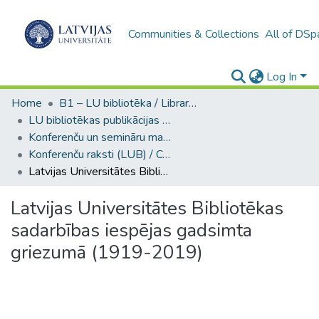
Communities & Collections
All of DSp
Log In
Home
B1 – LU bibliotēka / Library of the UL
LU bibliotēkas publikācijas / Publications of the University Library
Konferenču un semināru materiāli (LUB) / Conference and seminar materials
Konferenču raksti (LUB) / Conference papers
Latvijas Universitātes Bibliotēkas sadarbības iespējas gadsimta griezumā (1919-2019)
Latvijas Universitātes Bibliotēkas
sadarbības iespējas gadsimta
griezumā (1919-2019)