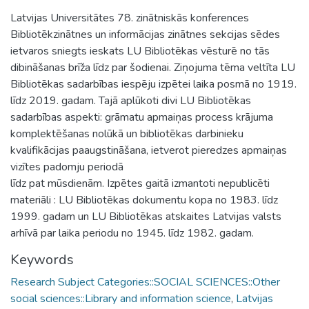
Latvijas Universitātes 78. zinātniskās konferences
Bibliotēkzinātnes un informācijas zinātnes sekcijas sēdes
ietvaros sniegts ieskats LU Bibliotēkas vēsturē no tās
dibināšanas brīža līdz par šodienai. Ziņojuma tēma veltīta LU
Bibliotēkas sadarbības iespēju izpētei laika posmā no 1919.
līdz 2019. gadam. Tajā aplūkoti divi LU Bibliotēkas
sadarbības aspekti: grāmatu apmaiņas process krājuma
komplektēšanas nolūkā un bibliotēkas darbinieku
kvalifikācijas paaugstināšana, ietverot pieredzes apmaiņas
vizītes padomju periodā
līdz pat mūsdienām. Izpētes gaitā izmantoti nepublicēti
materiāli : LU Bibliotēkas dokumentu kopa no 1983. līdz
1999. gadam un LU Bibliotēkas atskaites Latvijas valsts
arhīvā par laika periodu no 1945. līdz 1982. gadam.
Keywords
Research Subject Categories::SOCIAL SCIENCES::Other
social sciences::Library and information science
,
Latvijas