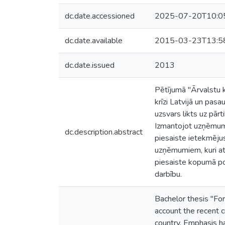
dc.date.accessioned
2025-07-20T10:0
dc.date.available
2015-03-23T13:5
dc.date.issued
2013
Pētījumā ''Ārvalstu
krīzi Latvijā un pas
uzsvars likts uz pār
Izmantojot uzņēmumu
dc.description.abstract
piesaiste ietekmējusi
uzņēmumiem, kuri atra
piesaiste kopumā po
darbību.
Bachelor thesis ''Fo
account the recent cr
country. Emphasis ha