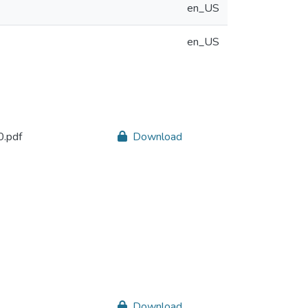
en_US
en_US
.pdf
Download
Download