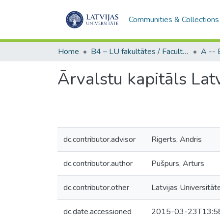
Communities & Collections
Home
B4 – LU fakultātes / Faculties of the UL
Ārvalstu kapitāls La
dc.contributor.advisor
Rigerts, Andris
dc.contributor.author
Pušpurs, Arturs
dc.contributor.other
Latvijas Universitāt
dc.date.accessioned
2015-03-23T13:5