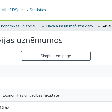
All of DSpace
Statistics
A -- Ekonomikas un sociālo zinātņu fakultāte / Faculty of Economics and Social Sciences
Bakalaura un maģistra darbi (ESZF) / Bachelor's and Master's theses
tvijas uzņēmumos
Simple item page
e. Ekonomikas un vadības fakultāte
8:35Z