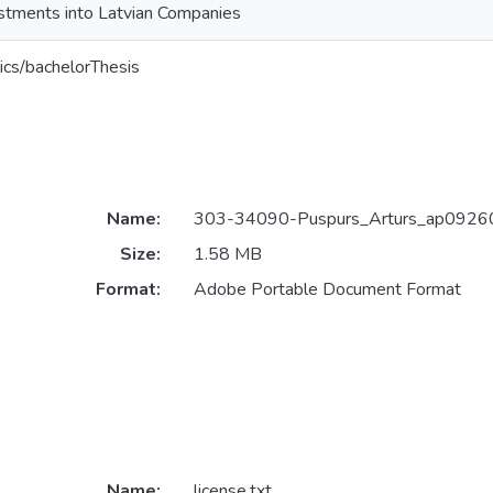
estments into Latvian Companies
ics/bachelorThesis
Name:
303-34090-Puspurs_Arturs_ap09260
Size:
1.58 MB
Format:
Adobe Portable Document Format
Name:
license.txt