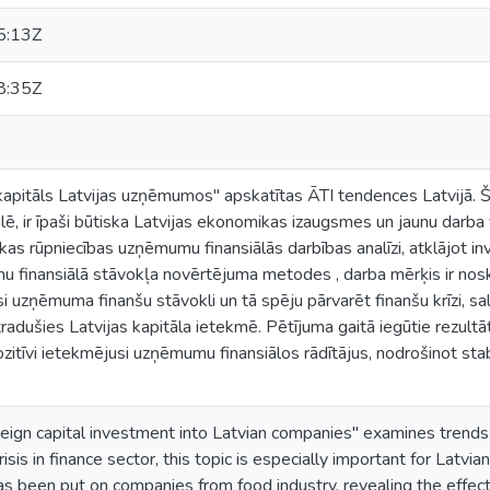
5:13Z
8:35Z
 kapitāls Latvijas uzņēmumos'' apskatītas ĀTI tendences Latvijā.
aulē, ir īpaši būtiska Latvijas ekonomikas izaugsmes un jaunu darb
tikas rūpniecības uzņēmumu finansiālās darbības analīzi, atklājot i
 finansiālā stāvokļa novērtējuma metodes , darba mērķis ir noska
 uzņēmuma finanšu stāvokli un tā spēju pārvarēt finanšu krīzi, salīd
dušies Latvijas kapitāla ietekmē. Pētījuma gaitā iegūtie rezultāti 
zitīvi ietekmējusi uzņēmumu finansiālos rādītājus, nodrošinot s
reign capital investment into Latvian companies'' examines trends 
isis in finance sector, this topic is especially important for Latvi
s been put on companies from food industry, revealing the effect