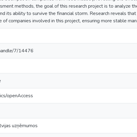
ssment methods, the goal of this research project is to analyze th
d its ability to survive the financial storm. Research reveals that
e of companies involved in this project, ensuring more stable ma
v/handle/7/14476
e
tics/openAccess
atvijas uzņēmumos