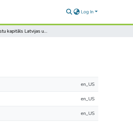
Log In
Ārvalstu kapitāls Latvijas uzņēmumos
en_US
en_US
en_US