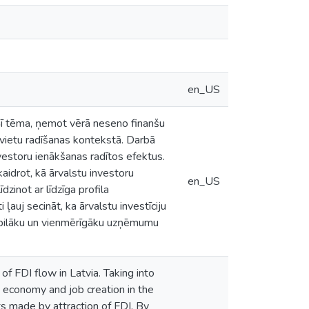
en_US
 Šī tēma, ņemot vērā neseno finanšu
a vietu radīšanas kontekstā. Darbā
nvestoru ienākšanas radītos efektus.
idrot, kā ārvalstu investoru
en_US
zinot ar līdzīga profila
ļauj secināt, ka ārvalstu investīciju
tabilāku un vienmērīgāku uzņēmumu
of FDI flow in Latvia. Taking into
an economy and job creation in the
s made by attraction of FDI. By