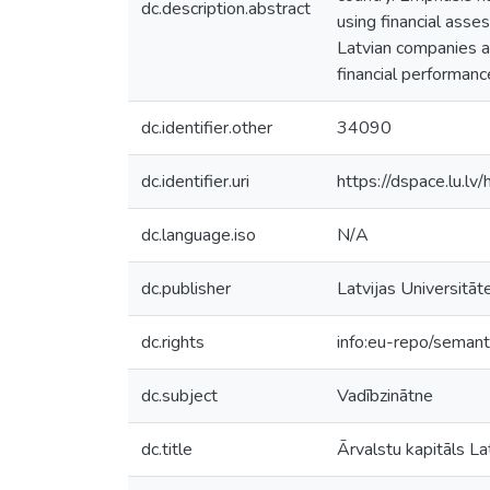
dc.description.abstract
using financial asse
Latvian companies an
financial performanc
dc.identifier.other
34090
dc.identifier.uri
https://dspace.lu.l
dc.language.iso
N/A
dc.publisher
Latvijas Universitāt
dc.rights
info:eu-repo/seman
dc.subject
Vadībzinātne
dc.title
Ārvalstu kapitāls L