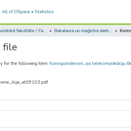
All of DSpace
Statistics
A -- Juridiskā fakultāte / Faculty of Law
Bakalaura un maģistra darbi (JF) / Bachelor's and Master's theses
file
y for the following item:
Korespondences, pa telekomunikāciju tīk
ikene_Aija_at09103.pdf