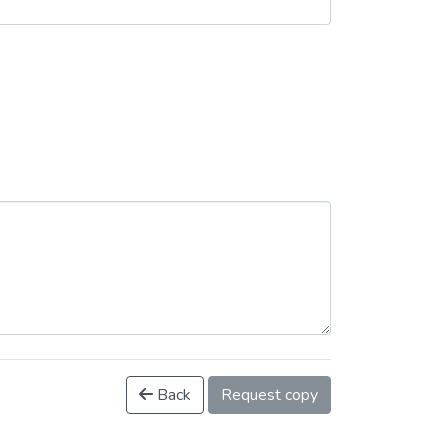
Back
Request copy