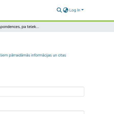
Log In
Korespondences, pa telekomunikāciju tīkliem pārraidāmās informācijas un citas informācijas noslēpuma pārkāpšana
liem pārraidāmās informācijas un citas