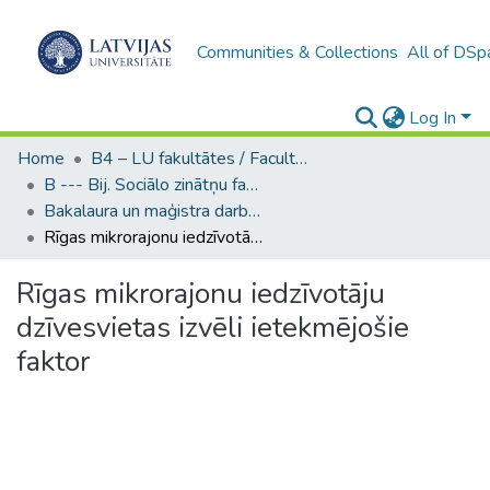
Communities & Collections
All of DSp
Log In
Home
B4 – LU fakultātes / Faculties of the UL
B --- Bij. Sociālo zinātņu fakultātes noslēguma darbi / Faculty of Social Sciences - Graduate works
Bakalaura un maģistra darbi (SZF) / Bachelor's and Master's theses
Rīgas mikrorajonu iedzīvotāju dzīvesvietas izvēli ietekmējošie faktor
Rīgas mikrorajonu iedzīvotāju
dzīvesvietas izvēli ietekmējošie
faktor