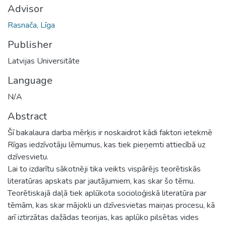
Advisor
Rasnača, Līga
Publisher
Latvijas Universitāte
Language
N/A
Abstract
Šī bakalaura darba mērķis ir noskaidrot kādi faktori ietekmē
Rīgas iedzīvotāju lēmumus, kas tiek pieņemti attiecībā uz
dzīvesvietu.
Lai to izdarītu sākotnēji tika veikts vispārējs teorētiskās
literatūras apskats par jautājumiem, kas skar šo tēmu.
Teorētiskajā daļā tiek aplūkota socioloģiskā literatūra par
tēmām, kas skar mājokli un dzīvesvietas maiņas procesu, kā
arī iztirzātas dažādas teorijas, kas aplūko pilsētas vides