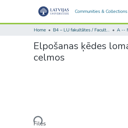
Communities & Collections
Home
B4 – LU fakultātes / Faculties of the UL
Elpošanas ķēdes lom
celmos
Loading...
Files