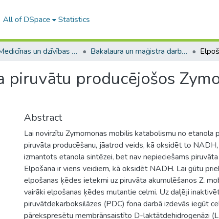
All of DSpace
Statistics
A -- Medicīnas un dzīvības zinātņu fakultāte / Faculty of Medicine and Life Sciences
Bakalaura un maģistra darbi (MDZF) / Bachelor's and Master's theses
a piruvātu producējošos Zym
Abstract
Lai novirzītu Zymomonas mobilis katabolismu no etanola 
piruvāta producēšanu, jāatrod veids, kā oksidēt to NADH, 
izmantots etanola sintēzei, bet nav nepieciešams piruvāta
Elpošana ir viens veidiem, kā oksidēt NADH. Lai gūtu prie
elpošanas ķēdes ietekmi uz piruvāta akumulēšanos Z. mobili
vairāki elpošanas ķēdes mutantie celmi. Uz daļēji inaktivē
piruvātdekarboksilāzes (PDC) fona darbā izdevās iegūt ce
pārekspresētu membrānsaistīto D-laktātdehidrogenāzi (L