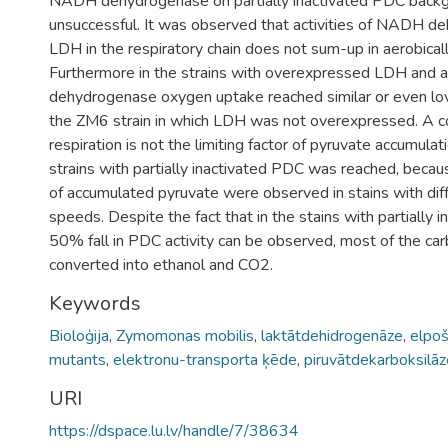
NADH dehydrogenase on partially inactivated PDC back
unsuccessful. It was observed that activities of NADH 
LDH in the respiratory chain does not sum-up in aerobicall
Furthermore in the strains with overexpressed LDH and
dehydrogenase oxygen uptake reached similar or even lov
the ZM6 strain in which LDH was not overexpressed. A co
respiration is not the limiting factor of pyruvate accumulati
strains with partially inactivated PDC was reached, becau
of accumulated pyruvate were observed in stains with diff
speeds. Despite the fact that in the stains with partially 
50% fall in PDC activity can be observed, most of the car
converted into ethanol and CO2.
Keywords
Bioloģija
,
Zymomonas mobilis
,
laktātdehidrogenāze
,
elpo
mutants
,
elektronu-transporta ķēde
,
piruvātdekarboksilāz
URI
https://dspace.lu.lv/handle/7/38634