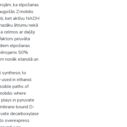
rojām, ka elpošanas
ugošās Z.mobilis
ti, bet aktīvu NADH
t mazāku ātrumu nekā
 celmos ar daļēji
faktors piruvāta
žādiem elpošanas
novērojams 50%
jām nonāk etanolā un
 synthesis to
 used in ethanol
ssible paths of
 mobilis where
 plays in pyruvate
membrane bound D-
ruvate decarboxylase
 to overexpress