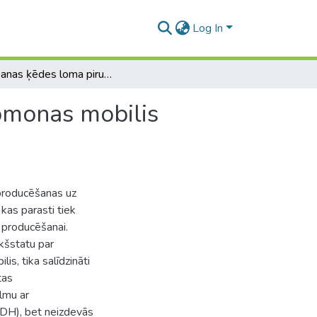
Log In
Elpošanas ķēdes loma piruvātu producējošos Zymomonas mobilis celmos
omonas mobilis
producēšanas uz
kas parasti tiek
 producēšanai.
kšstatu par
s, tika salīdzināti
tas
lmu ar
DH), bet neizdevās