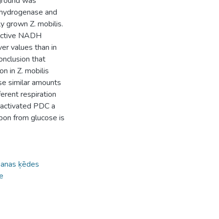
ground was
dehydrogenase and
y grown Z. mobilis.
 active NADH
er values than in
nclusion that
on in Z. mobilis
se similar amounts
erent respiration
inactivated PDC a
bon from glucose is
šanas ķēdes
e