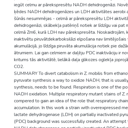
iegūt celmu ar pārekspresētu NADH dehidrogenāzi. Novē
ķēdes NADH dehidrogenāzes un LDH aktivitātes aerobi a
šūnās nesummējas - celmā ar pārekspresētu LDH aktivitā
dehidrogenāzi, skābekļa patēriņš notiek ar līdzīgu vai pa
celmā Zm6, kurā LDH nav pārekspresēta. Noskaidrojām, ka
inaktivētu piruvātdekarboksilāzi elpošana nav limitējošais 
akumulācijā, jo līdzīga piruvāta akumulācija notiek pie da
ātrumiem. Lai gan celmiem ar daļēju PDC inaktivāciju ir 
kritums tās aktivitātē, lielākā daļa glikozes oglekļa jopro
CO2.
SUMMARY To divert catabolism in Z. mobilis from ethanol
pyruvate synthesis a way to oxidize NADH, that is usually
synthesis, needs to be found. Respiration is one of the po
NADH oxidation. Multiple respiratory mutant stains of Z.
compered to gain an idea of the role that respiratory chain
accumulation. In this work a strain with overexpressed 
lactate dehydrogenase (LDH) on partially inactivated py
(PDC) background was successfully created. An attempt