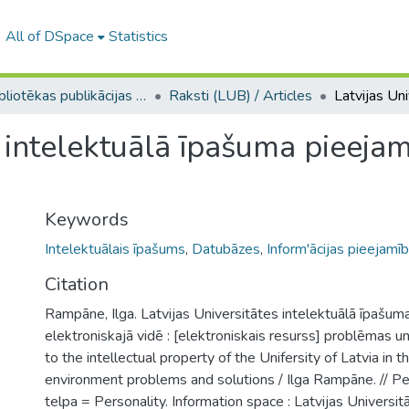
All of DSpace
Statistics
LU bibliotēkas publikācijas / Publications of the University Library
Raksti (LUB) / Articles
s intelektuālā īpašuma pieejam
Keywords
Intelektuālais īpašums
,
Datubāzes
,
Inform'ācijas pieejamī
Citation
Rampāne, Ilga. Latvijas Universitātes intelektuālā īpašum
elektroniskajā vidē : [elektroniskais resurss] problēmas u
to the intellectual property of the Unifersity of Latvia in t
environment problems and solutions / Ilga Rampāne. // Per
telpa = Personality. Information space : Latvijas Universit