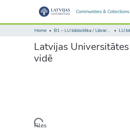
Communities & Collections
Home
B1 – LU bibliotēka / Library of the UL
Latvijas Universitāte
vidē
Loading...
Files