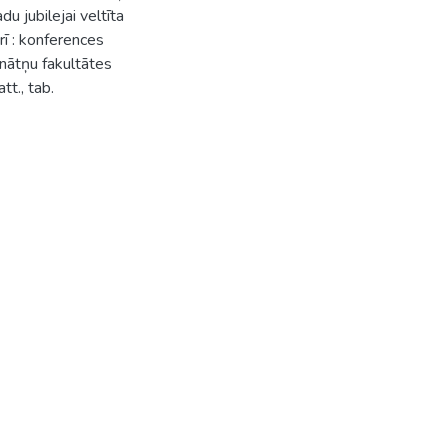
u jubilejai veltīta
ī : konferences
inātņu fakultātes
tt., tab.