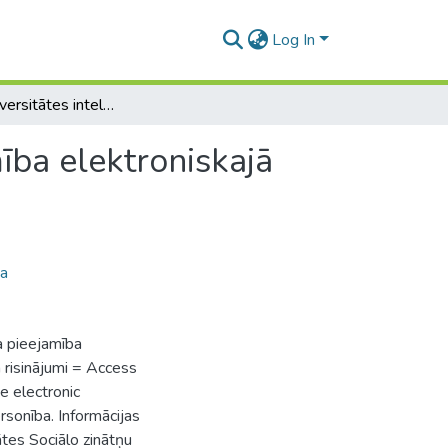
Log In
Latvijas Universitātes intelektuālā īpašuma pieejamība elektroniskajā vidē
ība elektroniskajā
ba
a pieejamība
n risinājumi = Access
he electronic
sonība. Informācijas
ātes Sociālo zinātņu