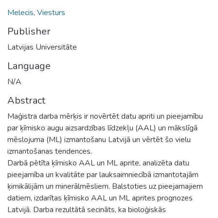
Melecis, Viesturs
Publisher
Latvijas Universitāte
Language
N/A
Abstract
Maģistra darba mērķis ir novērtēt datu apriti un pieejamību
par ķīmisko augu aizsardzības līdzekļu (AAL) un mākslīgā
mēslojuma (ML) izmantošanu Latvijā un vērtēt šo vielu
izmantošanas tendences.
Darbā pētīta ķīmisko AAL un ML aprite, analizēta datu
pieejamība un kvalitāte par lauksaimniecībā izmantotajām
ķimikālijām un minerālmēsliem. Balstoties uz pieejamajiem
datiem, izdarītas ķīmisko AAL un ML aprites prognozes
Latvijā. Darba rezultātā secināts, ka bioloģiskās