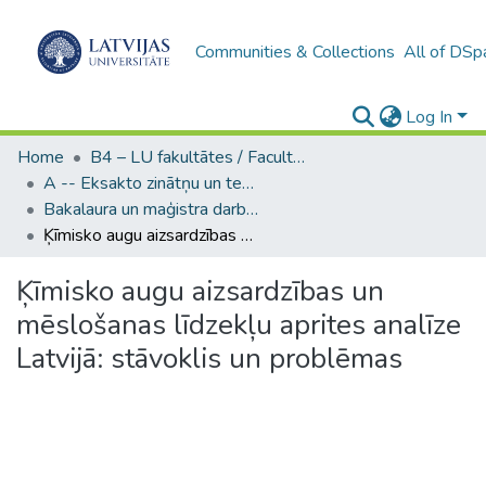
Communities & Collections
All of DSp
Log In
Home
B4 – LU fakultātes / Faculties of the UL
A -- Eksakto zinātņu un tehnoloģiju fakultāte / Faculty of Science and Technology
Bakalaura un maģistra darbi (EZTF) / Bachelor's and Master's theses
Ķīmisko augu aizsardzības un mēslošanas līdzekļu aprites analīze Latvijā: stāvoklis un problēmas
Ķīmisko augu aizsardzības un
mēslošanas līdzekļu aprites analīze
Latvijā: stāvoklis un problēmas