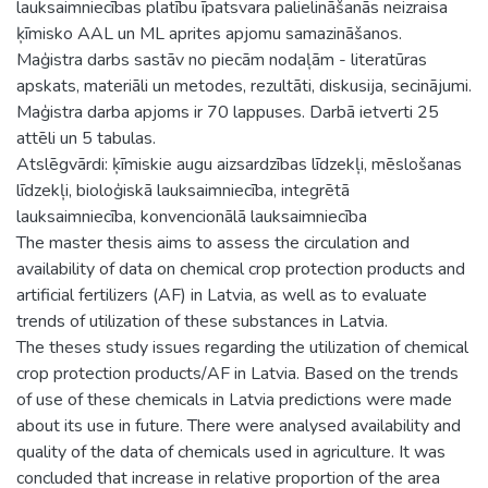
lauksaimniecības platību īpatsvara palielināšanās neizraisa
ķīmisko AAL un ML aprites apjomu samazināšanos.
Maģistra darbs sastāv no piecām nodaļām - literatūras
apskats, materiāli un metodes, rezultāti, diskusija, secinājumi.
Maģistra darba apjoms ir 70 lappuses. Darbā ietverti 25
attēli un 5 tabulas.
Atslēgvārdi: ķīmiskie augu aizsardzības līdzekļi, mēslošanas
līdzekļi, bioloģiskā lauksaimniecība, integrētā
lauksaimniecība, konvencionālā lauksaimniecība
The master thesis aims to assess the circulation and
availability of data on chemical crop protection products and
artificial fertilizers (AF) in Latvia, as well as to evaluate
trends of utilization of these substances in Latvia.
The theses study issues regarding the utilization of chemical
crop protection products/AF in Latvia. Based on the trends
of use of these chemicals in Latvia predictions were made
about its use in future. There were analysed availability and
quality of the data of chemicals used in agriculture. It was
concluded that increase in relative proportion of the area